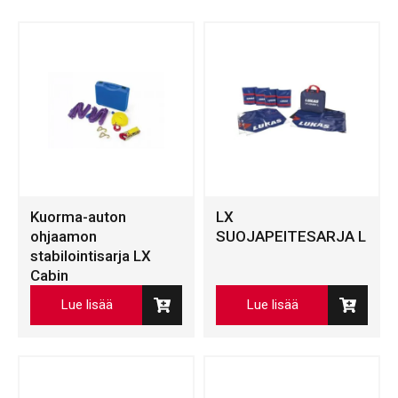
Kuorma-auton
LX
ohjaamon
SUOJAPEITESARJA L
stabilointisarja LX
Cabin
Lue lisää
Lue lisää