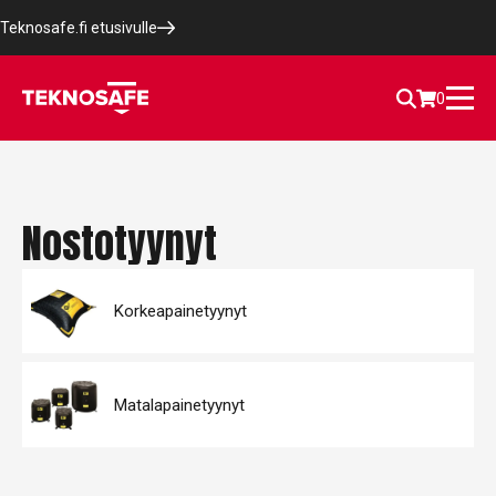
Teknosafe.fi etusivulle
0
Nostotyynyt
Korkeapainetyynyt
Matalapainetyynyt