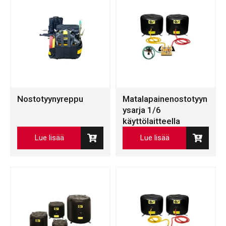
Nostotyynyreppu
Matalapainenostotyyn
ysarja 1/6
käyttölaitteella
Lue lisää
Lue lisää