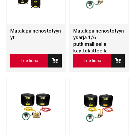
Matalapainenostotyyn
Matalapainenostotyyn
yt
ysarja 1/6
putkimallisella
käyttölaitteella
Lue lisää
Lue lisää