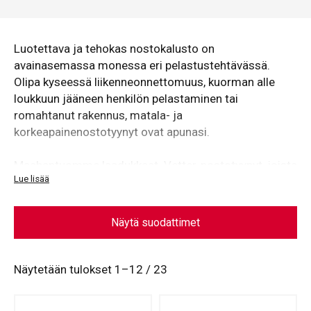
Luotettava ja tehokas nostokalusto on
avainasemassa monessa eri pelastustehtävässä.
Olipa kyseessä liikenneonnettomuus, kuorman alle
loukkuun jääneen henkilön pelastaminen tai
romahtanut rakennus, matala- ja
korkeapainenostotyynyt ovat apunasi.
Maahantuomme laadukkaat Vetter-nostotyynyt, joista
Lue lisää
löydät sopivan tyynyn kaikkiin pelastustehtäviin. Kaikki
Vetter-nostotyynyt käyvät läpi yksilöllisen testauksen,
jolla taataan tuotteen korkea laatu ja toimivuus.
Näytä suodattimet
Näytetään tulokset 1–12 / 23