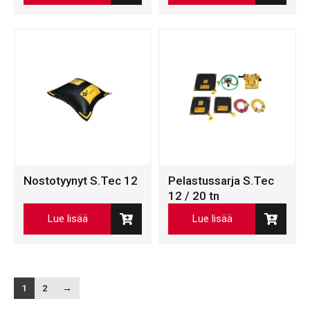
Nostotyynyt S.Tec 12
Pelastussarja S.Tec
12 / 20 tn
Lue lisää
Lue lisää
1
2
→