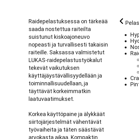
Raidepelastuksessa on tärkeää
Pelas
saada nostettua raiteilta
Hyp
suistunut kiskoajoneuvo
Hyd
nopeasti ja turvallisesti takaisin
Nos
raiteille. Saksassa valmistetut
Rai
LUKAS-raidepelastustyökalut
tekevät vaikutuksen
käyttäjäystävällisyydellään ja
Cra
toiminnallisuudellaan, ja
Pin
täyttävät korkeimmatkin
laatuvaatimukset.
Korkea käyttöpaine ja älykkäät
siirtojärjestelmät vähentävät
työvaiheita ja täten säästävät
arvokasta aikaa. Kompaktin