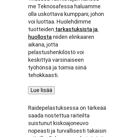
me Teknosafessa haluamme
olla uskottava kumppani, johon
voi luottaa. Huolehdimme
tuotteiden
tarkastuksista ja
huollosta
niiden elinkaaren
aikana, jotta
pelastushenkilöstö voi
keskittyä varsinaiseen
työhönsä ja toimia siinä
tehokkaasti.
Lue lisää
Raidepelastuksessa on tärkeää
saada nostettua raiteilta
suistunut kiskoajoneuvo
nopeasti ja turvallisesti takaisin