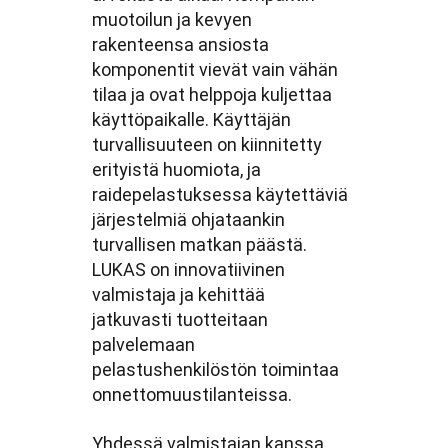
muotoilun ja kevyen
rakenteensa ansiosta
komponentit vievät vain vähän
tilaa ja ovat helppoja kuljettaa
käyttöpaikalle. Käyttäjän
turvallisuuteen on kiinnitetty
erityistä huomiota, ja
raidepelastuksessa käytettäviä
järjestelmiä ohjataankin
turvallisen matkan päästä.
LUKAS on innovatiivinen
valmistaja ja kehittää
jatkuvasti tuotteitaan
palvelemaan
pelastushenkilöstön toimintaa
onnettomuustilanteissa.
Yhdessä valmistajan kanssa