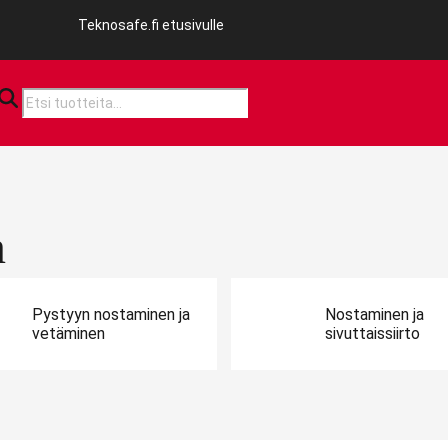
Teknosafe.fi etusivulle
Products
search
n
Pystyyn nostaminen ja
Nostaminen ja
vetäminen
sivuttaissiirto