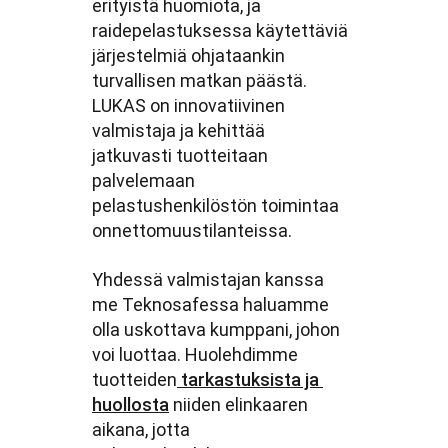
erityistä huomiota, ja
raidepelastuksessa käytettäviä
järjestelmiä ohjataankin
turvallisen matkan päästä.
LUKAS on innovatiivinen
valmistaja ja kehittää
jatkuvasti tuotteitaan
palvelemaan
pelastushenkilöstön toimintaa
onnettomuustilanteissa.
Yhdessä valmistajan kanssa
me Teknosafessa haluamme
olla uskottava kumppani, johon
voi luottaa. Huolehdimme
tuotteiden
tarkastuksista ja
huollosta
niiden elinkaaren
aikana, jotta