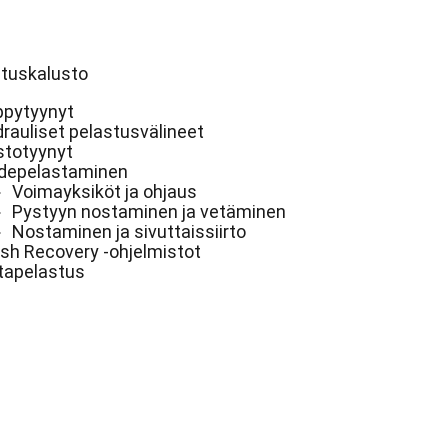
tuskalusto
pytyynyt
rauliset pelastusvälineet
totyynyt
depelastaminen
Voimayksiköt ja ohjaus
Pystyyn nostaminen ja vetäminen
Nostaminen ja sivuttaissiirto
sh Recovery -ohjelmistot
tapelastus