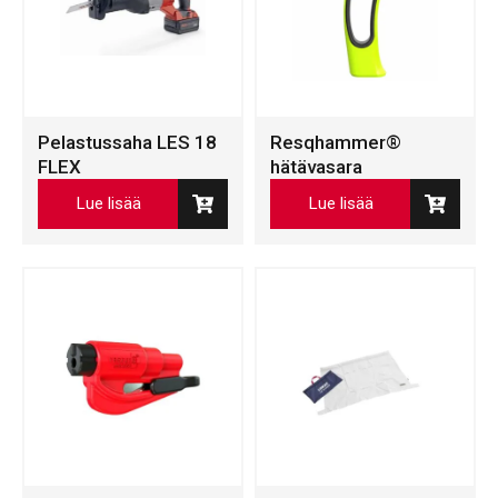
Pelastussaha LES 18
Resqhammer®
FLEX
hätävasara
Lue lisää
Lue lisää