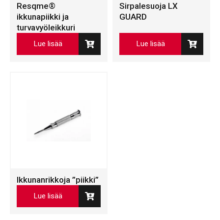
Resqme®
Sirpalesuoja LX
ikkunapiikki ja
GUARD
turvavyöleikkuri
Lue lisää
Lue lisää
Ikkunanrikkoja ”piikki”
Lue lisää