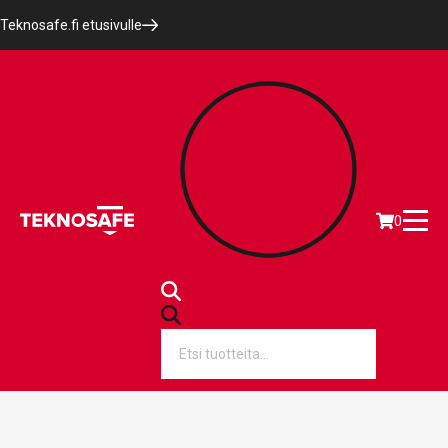
Teknosafe.fi etusivulle
0
Products
search