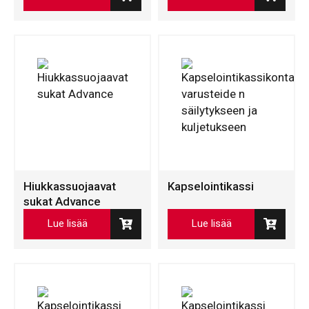
Hiukkassuojaavat
Kapselointikassi
sukat Advance
Lue lisää
Lue lisää