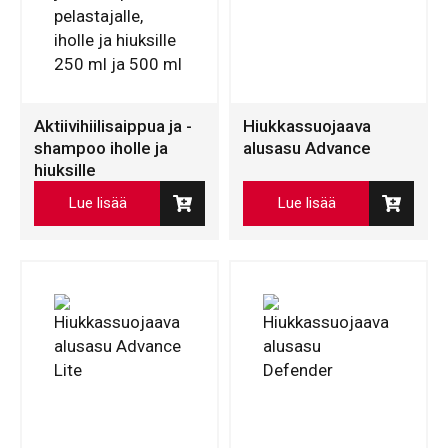
Aktiivihiilisaippua ja -
Hiukkassuojaava
shampoo iholle ja
alusasu Advance
hiuksille
Lue lisää
Lue lisää