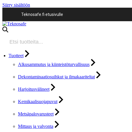
Siirry sisältöön
Teknosafe.fi etusivulle
Products
search
Tuotteet
Alkusammutus ja kiinteistöturvallisuus
Dekontaminaatiosuihkut ja ilmakaariteltat
Harjoitusvälineet
Kemikaalisuojapuvut
Metsäpalovarusteet
Mittaus ja valvonta