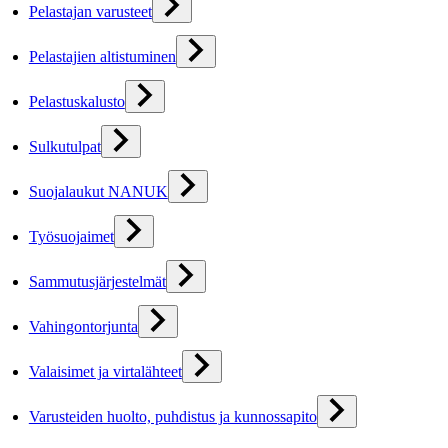
Pelastajan varusteet
Pelastajien altistuminen
Pelastuskalusto
Sulkutulpat
Suojalaukut NANUK
Työsuojaimet
Sammutusjärjestelmät
Vahingontorjunta
Valaisimet ja virtalähteet
Varusteiden huolto, puhdistus ja kunnossapito