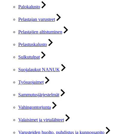
Palokalusto
Pelastajan varusteet
Pelastajien altistuminen
Pelastuskalusto
Sulkutulpat
Suojalaukut NANUK
Työsuojaimet
Sammutusjärjestelmät
Vahingontorjunta
Valaisimet ja virtalähteet
Varusteiden huolto, puhdistus ja kunnossapito