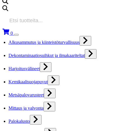
Products
search
0
Alkusammutus ja kiinteistöturvallisuus
Dekontaminaatiosuihkut ja ilmakaariteltat
Harjoitusvälineet
Kemikaalisuojapuvut
Metsäpalovarusteet
Mittaus ja valvonta
Palokalusto