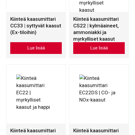
Kiinteä kaasumittari
Kiinteä kaasumittari
CC33 | syttyvät kaasut
CS22 | kylmäaineet,
(Ex-tiloihin)
ammoniakki ja
myrkylliset kaasut
Tällä
Tällä
Lue lisää
Lue lisää
tuotteella
tuotteella
on
on
useampi
useampi
muunnelma.
muunnelma.
Voit
Voit
tehdä
tehdä
valinnat
valinnat
tuotteen
tuotteen
sivulla.
sivulla.
Kiinteä kaasumittari
Kiinteä kaasumittari