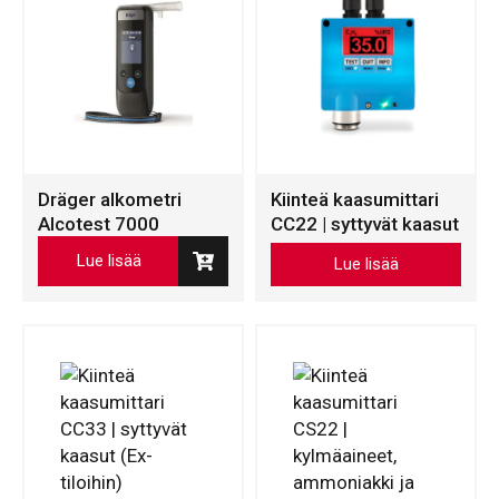
Dräger alkometri
Kiinteä kaasumittari
Alcotest 7000
CC22 | syttyvät kaasut
Tällä
Lue lisää
Lue lisää
tuotteella
on
useampi
muunnelma.
Voit
tehdä
valinnat
tuotteen
sivulla.