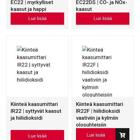
EC22 | myrkylliset
EC22DS | CO- ja NOx-
kaasut ja happi
kaasut
Tällä
Tällä
Lue lisää
Lue lisää
tuotteella
tuotteella
on
on
useampi
useampi
muunnelma.
muunnelma.
Voit
Voit
tehdä
tehdä
valinnat
valinnat
tuotteen
tuotteen
sivulla.
sivulla.
Kiinteä kaasumittari
Kiinteä kaasumittari
IR22 | syttyvät kaasut
IR22F | hiilidioksidi
ja hiilidioksidi
vaativiin ja kylmiin
olosuhteisiin
Tällä
Lue lisää
Lue lisää