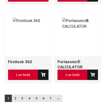
tuotteella
on
useampi
muunnelma.
Voit
tehdä
valinnat
tuotteen
sivulla.
Firstlook 360
Portasonic®
CALCULATOR
Lue lisää
Lue lisää
1
2
3
4
5
6
7
→