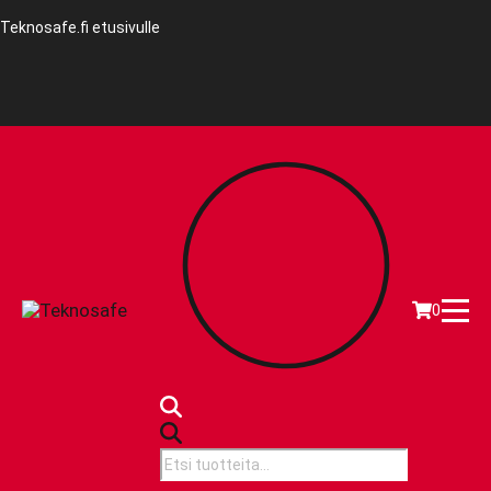
Teknosafe.fi etusivulle
0
Products
search