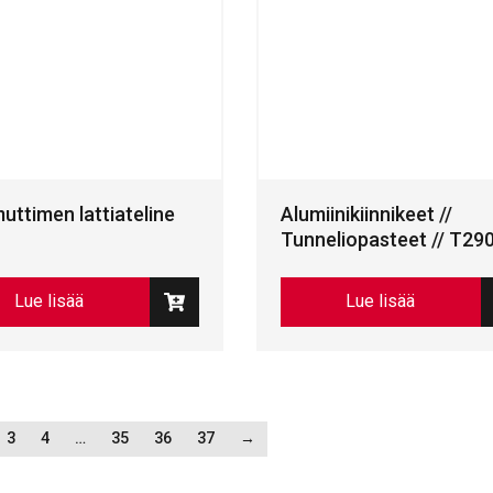
ttimen lattiateline
Alumiinikiinnikeet //
Tunneliopasteet // T29
Lue lisää
Lue lisää
3
4
…
35
36
37
→