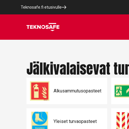
Teknosafe.fi etusivulle
Jälkivalaisevat tu
Alkusammutusopasteet
Yleiset turvaopasteet