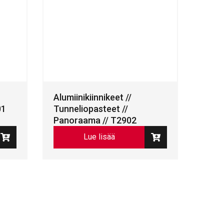
Alumiinikiinnikeet //
01
Tunneliopasteet //
Panoraama // T2902
Lue lisää