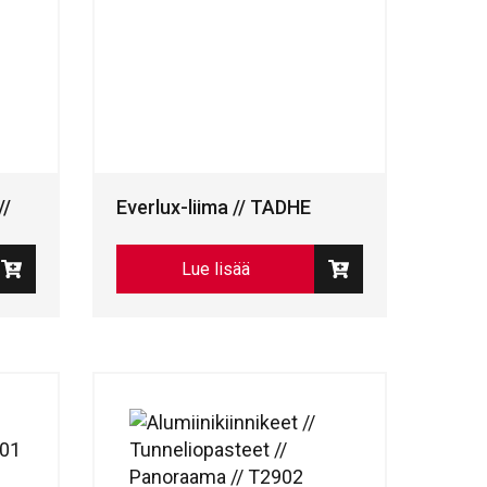
//
Everlux-liima // TADHE
Lue lisää