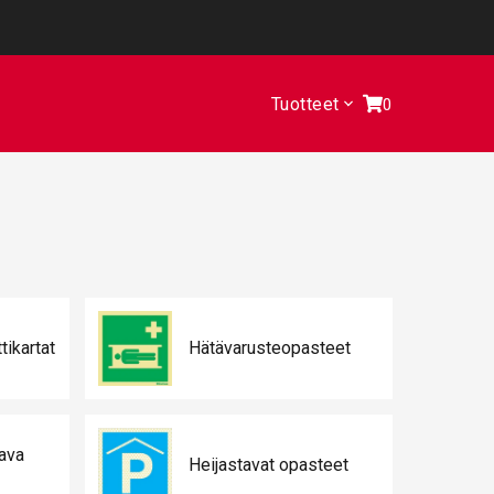
Tuotteet
0
tikartat
Hätävarusteopasteet
tava
Heijastavat opasteet