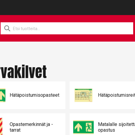
Products
search
rvakilvet
Hätäpoistumisopasteet
Hätäpoistumisreit
Opastemerkinnät ja -
Matalalle sijoitet
tarrat
opastus