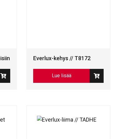
isiin
Everlux-kehys // T8172
Lue lisää