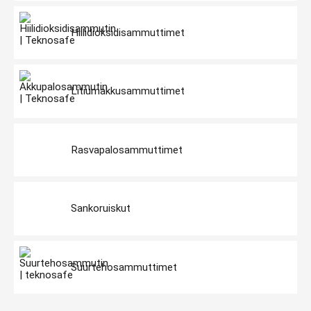
Hiilidioksidisammuttimet
Litiumakkusammuttimet
Rasvapalosammuttimet
Sankoruiskut
Suurtehosammuttimet