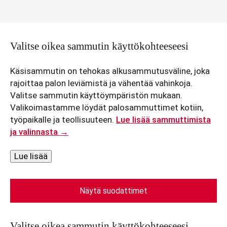
Valitse oikea sammutin käyttökohteeseesi
Käsisammutin on tehokas alkusammutusväline, joka
rajoittaa palon leviämistä ja vähentää vahinkoja.
Valitse sammutin käyttöympäristön mukaan.
Valikoimastamme löydät palosammuttimet kotiin,
työpaikalle ja teollisuuteen.
Lue lisää sammuttimista
ja valinnasta →
Lue lisää
Näytä suodattimet
Valitse oikea sammutin käyttökohteeseesi