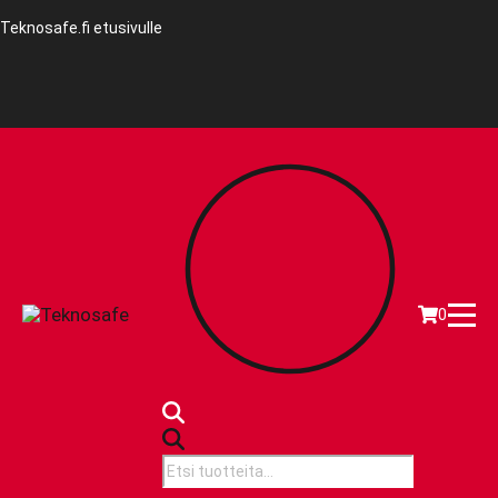
Teknosafe.fi etusivulle
0
Products
search