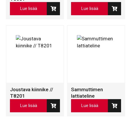
Lue lisää
Lue lisää
Joustava kiinnike //
Sammuttimen
T8201
lattiateline
Lue lisää
Lue lisää