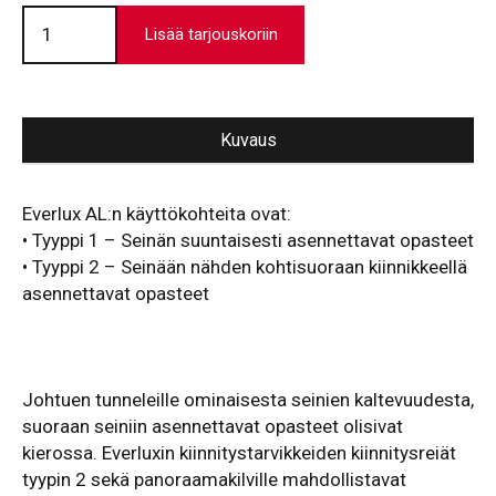
Alumiinikiinnikeet
//
Lisää tarjouskoriin
Tunneliopasteet
//
T2901
määrä
Kuvaus
Everlux AL:n käyt­tökohteita ovat:
• Tyyppi 1 – Seinän suuntaisesti asen­nettavat opasteet
• Tyyppi 2 – Seinään nähden kohtisuoraan kiinnikkeellä
asen­nettavat opasteet
Johtuen tunneleille ominaisesta seinien kaltevuudesta,
suoraan seiniin asennettavat opasteet olisivat
kierossa. Everluxin kiinnitystarvikkeiden kiinnitysreiät
tyypin 2 sekä panoraamakilville mahdollistavat