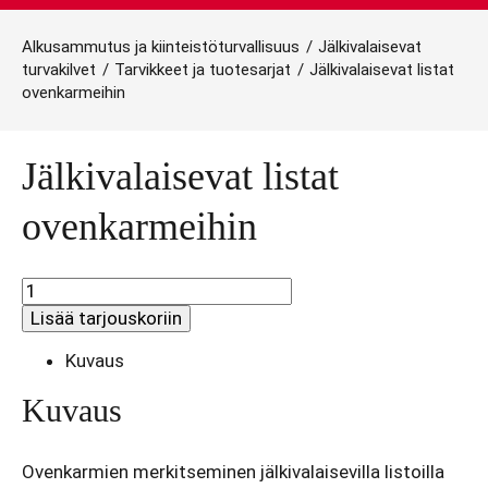
Alkusammutus ja kiinteistöturvallisuus
/
Jälkivalaisevat
turvakilvet
/
Tarvikkeet ja tuotesarjat
/
Jälkivalaisevat listat
ovenkarmeihin
Jälkivalaisevat listat
ovenkarmeihin
Jälkivalaisevat
listat
Lisää tarjouskoriin
ovenkarmeihin
määrä
Kuvaus
Kuvaus
Ovenkarmien merkitseminen jälkivalaisevilla listoilla