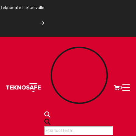
Teknosafe.fi etusivulle
0
Products
search