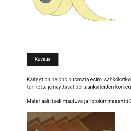
Kuvaus
Kaiteet on helppo huomata esim. sähkökatkon a
tunnetta ja näyttävät portaankaiteiden korke
Materiaali itseliimautuva ja fotoluminesentti 