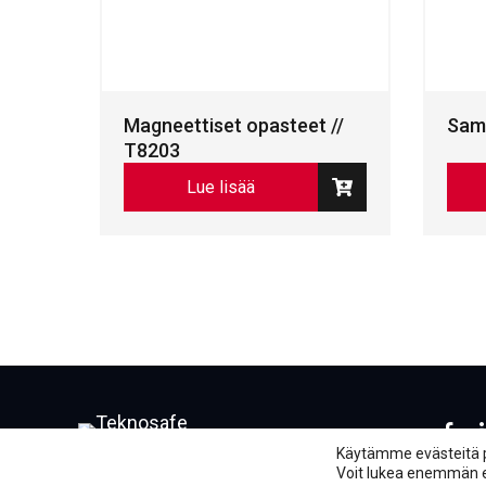
Magneettiset opasteet //
Samm
T8203
Lue lisää
Face
L
Käytämme evästeitä 
Voit lukea enemmän evä