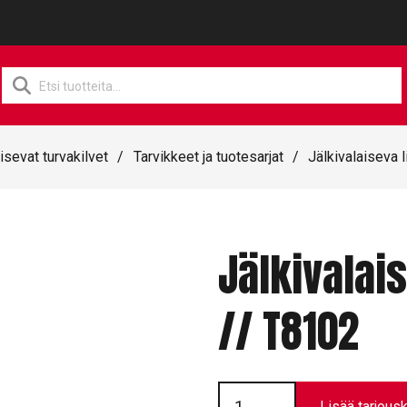
Products
search
isevat turvakilvet
/
Tarvikkeet ja tuotesarjat
/
Jälkivalaiseva l
Jälkivalais
// T8102
Jälkivalaiseva
lista
Lisää tarjousk