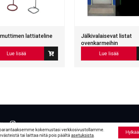
uttimen lattiateline
Jälkivalaisevat listat
ovenkarmeihin
Lue lisää
Lue lisää
book
inkedIn
LinkedIn
parantaaksemme kokemustasi verkkosivustollamme.
Hylkää
steistä tai laittaa niitä pois päältä
asetuksista
.