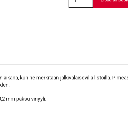
kaiteisiin
//
T8102
määrä
ikana, kun ne merkitään jälkivalaisevilla listoilla. Pime
uden.
0,2 mm paksu vinyyli.