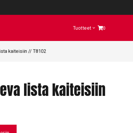
Tuotteet
0
ista kaiteisiin // T8102
eva lista kaiteisiin
oriin