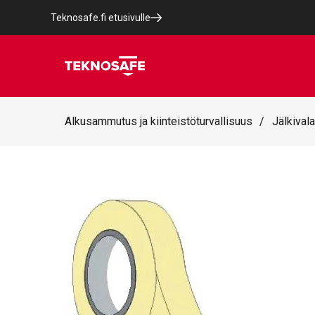
Teknosafe.fi etusivulle
Alkusammutus ja kiinteistöturvallisuus
/
Jälkivala