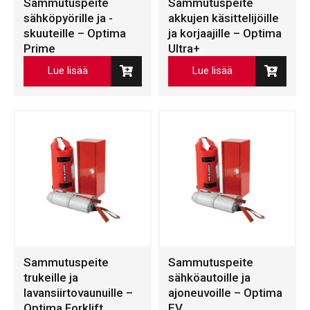
Sammutuspeite
Sammutuspeite
sähköpyörille ja -
akkujen käsittelijöille
skuuteille – Optima
ja korjaajille – Optima
Prime
Ultra+
Lue lisää
Lue lisää
Sammutuspeite
Sammutuspeite
trukeille ja
sähköautoille ja
lavansiirtovaunuille –
ajoneuvoille – Optima
Optima Forklift
EV