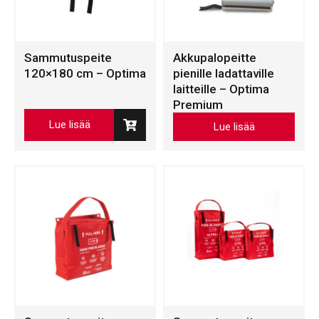
Sammutuspeite
Akkupalopeitte
120×180 cm – Optima
pienille ladattaville
laitteille – Optima
Premium
Tällä
Lue lisää
Lue lisää
tuotteella
on
useampi
muunnelma.
Voit
tehdä
valinnat
tuotteen
sivulla.