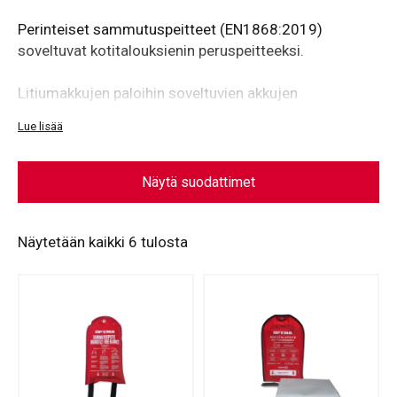
Perinteiset sammutuspeitteet (EN1868:2019)
soveltuvat kotitalouksienin peruspeitteeksi.
Litiumakkujen paloihin soveltuvien akkujen
sammutuspeitteiden tulee kestää yli 1000 ºC
Lue lisää
lämpötiloja Akkupalopeite ei varsinaisesti sammuta
paloa, mutta sen avulla voidaan helposti ja tehokkaasti
hidastaa tulen etenemistä sekä eristää palava akku
Näytä suodattimet
ympäristöstään.
Näytetään kaikki 6 tulosta