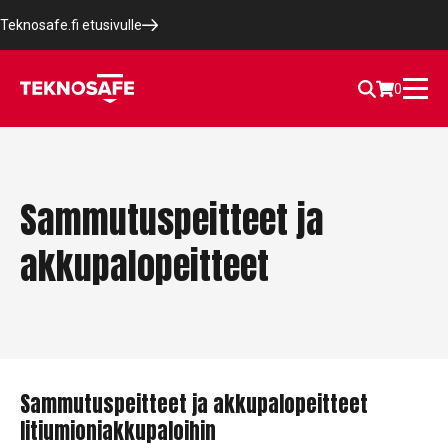
Teknosafe.fi etusivulle
0
Sammutuspeitteet ja
akkupalopeitteet
Sammutuspeitteet ja akkupalopeitteet
litiumioniakkupaloihin