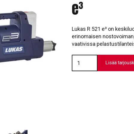
e³
Lukas R 521 e³ on keskiluo
erinomaisen nostovoiman, 
vaativissa pelastustilantei
Pelastussylinteri
Lukas
Lisää tarjousk
R
521
e³
määrä