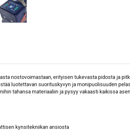
sta nostovoimastaan, erityisen tukevasta pidosta ja pitk
istää luotettavan suorituskyvyn ja monipuolisuuden pelast
 mihin tahansa materiaaliin ja pysyy vakaasti kaikissa ase
attisen kynsitekniikan ansiosta