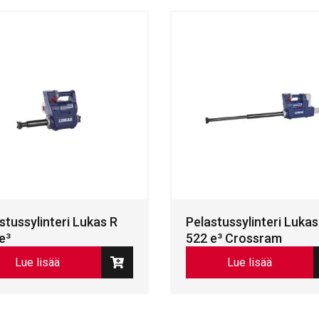
stussylinteri Lukas R
Pelastussylinteri Luka
e³
522 e³ Crossram
Lue lisää
Lue lisää