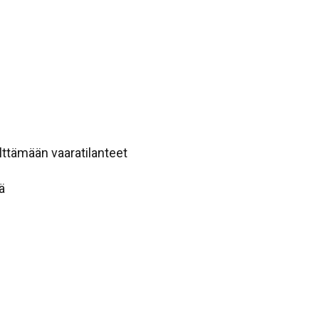
lttämään vaaratilanteet
ä