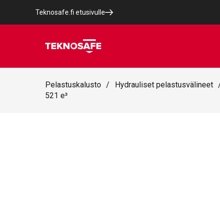
Teknosafe.fi etusivulle
Pelastuskalusto
/
Hydrauliset pelastusvälineet
521 e³