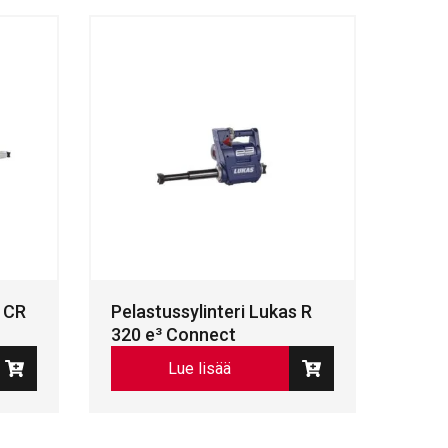
s CR
Pelastussylinteri Lukas R
320 e³ Connect
Lue lisää