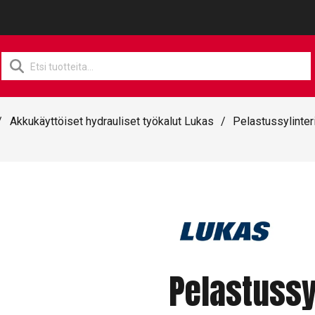
Products
search
/
Akkukäyttöiset hydrauliset työkalut Lukas
/
Pelastussylinter
Pelastussy