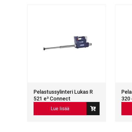
Pelastussylinteri Lukas R
Pela
521 e³ Connect
320 
Lue lisää