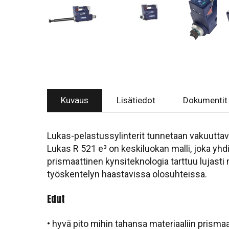
Kuvaus
Lisätiedot
Dokumentit
Lukas-pelastussylinterit tunnetaan vakuuttava
Lukas R 521 e³ on keskiluokan malli, joka yhd
prismaattinen kynsiteknologia tarttuu lujasti
työskentelyn haastavissa olosuhteissa.
Edut
• hyvä pito mihin tahansa materiaaliin prisma