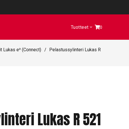
Tuotteet
0
it Lukas e³ (Connect)
/
Pelastussylinteri Lukas R
linteri Lukas R 521