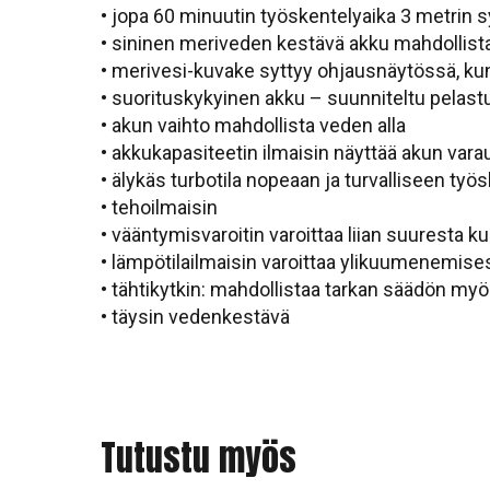
• jopa 60 minuutin työskentelyaika 3 metrin
• sininen meriveden kestävä akku mahdollis
• merivesi-kuvake syttyy ohjausnäytössä, ku
• suorituskykyinen akku – suunniteltu pelast
• akun vaihto mahdollista veden alla
• akkukapasiteetin ilmaisin näyttää akun vara
• älykäs turbotila nopeaan ja turvalliseen työ
• tehoilmaisin
• vääntymisvaroitin varoittaa liian suuresta
• lämpötilailmaisin varoittaa ylikuumenemise
• tähtikytkin: mahdollistaa tarkan säädön myö
• täysin vedenkestävä
Tutustu myös