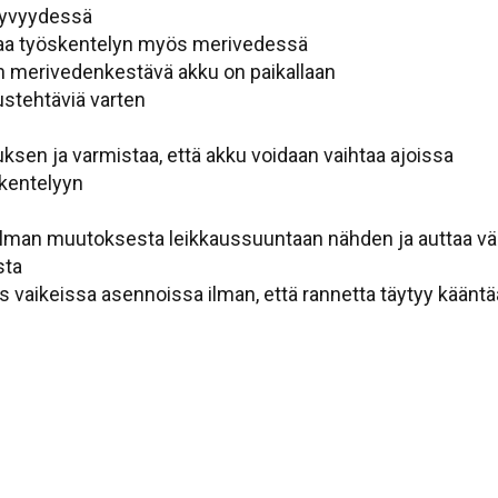
 syvyydessä
taa työskentelyn myös merivedessä
n merivedenkestävä akku on paikallaan
ustehtäviä varten
uksen ja varmistaa, että akku voidaan vaihtaa ajoissa
skentelyyn
 kulman muutoksesta leikkaussuuntaan nähden ja auttaa vä
sta
s vaikeissa asennoissa ilman, että rannetta täytyy kääntä