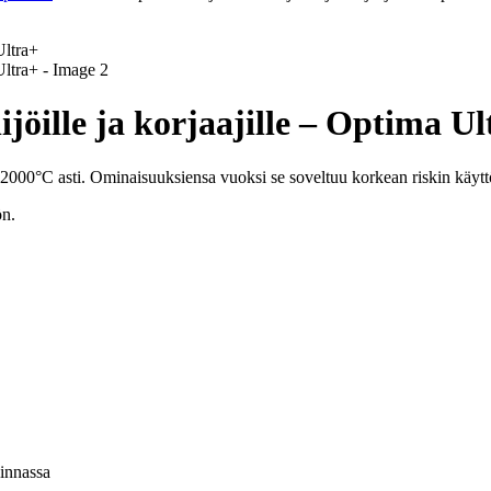
jöille ja korjaajille – Optima Ul
000°C asti. Ominaisuuksiensa vuoksi se soveltuu korkean riskin käyttöko
ön.
linnassa