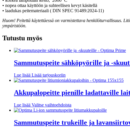
• korkea lämpötilan kesto, 2000 ºC
• nopea ottaa käyttöön ja suhteellisen kevyt käsitellä
• laadukas peitemateriaali ( DIN SPEC 91489:2024-11)
Huom! Peitettä käytettäessä on varmistettava henkilöturvallisuus. Lit
ympäristöön.
Tutustu myös
Sammutuspeite sähköpyörille ja -skuut
Lue lisää
Lisää tarjouskoriin
Akkupalopeitte pienille ladattaville l
Tällä
Lue lisää
Valitse vaihtoehdoista
tuotteella
on
useampi
Sammutuspeite trukeille ja lavansiirto
muunnelma.