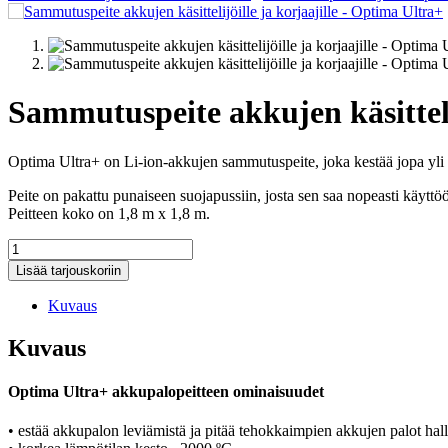
Sammutuspeite akkujen käsitteli
Optima Ultra+ on Li-ion-akkujen sammutuspeite, joka kestää jopa yli 2
Peite on pakattu punaiseen suojapussiin, josta sen saa nopeasti käyttö
Peitteen koko on 1,8 m x 1,8 m.
Sammutuspeite
akkujen
Lisää tarjouskoriin
käsittelijöille
ja
Kuvaus
korjaajille
-
Kuvaus
Optima
Ultra+
määrä
Optima Ultra+ akkupalopeitteen ominaisuudet
• estää akkupalon leviämistä ja pitää tehokkaimpien akkujen palot hal