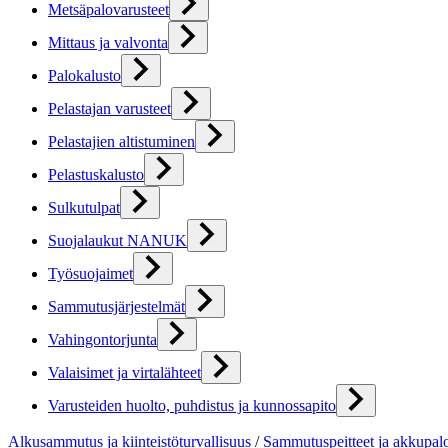
Metsäpalovarusteet
Mittaus ja valvonta
Palokalusto
Pelastajan varusteet
Pelastajien altistuminen
Pelastuskalusto
Sulkutulpat
Suojalaukut NANUK
Työsuojaimet
Sammutusjärjestelmät
Vahingontorjunta
Valaisimet ja virtalähteet
Varusteiden huolto, puhdistus ja kunnossapito
Alkusammutus ja kiinteistöturvallisuus
/
Sammutuspeitteet ja akkupalo