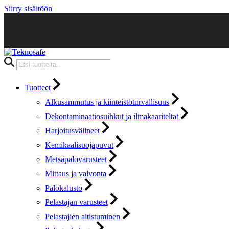
Siirry sisältöön
Products
search
Tuotteet
Alkusammutus ja kiinteistöturvallisuus
Dekontaminaatiosuihkut ja ilmakaariteltat
Harjoitusvälineet
Kemikaalisuojapuvut
Metsäpalovarusteet
Mittaus ja valvonta
Palokalusto
Pelastajan varusteet
Pelastajien altistuminen