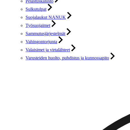
Pelastuskalusto
Sulkutulpat
Suojalaukut NANUK
Työsuojaimet
Sammutusjärjestelmät
Vahingontorjunta
Valaisimet ja virtalähteet
Varusteiden huolto, puhdistus ja kunnossapito