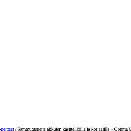
peitteet
/
Sammutuspeite akkujen käsittelijöille ja korjaajille – Optima 