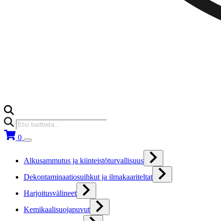
Products
search
0
Alkusammutus ja kiinteistöturvallisuus
Dekontaminaatiosuihkut ja ilmakaariteltat
Harjoitusvälineet
Kemikaalisuojapuvut