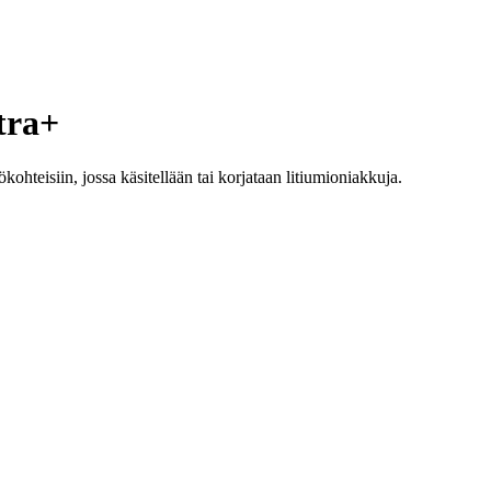
tra+
hteisiin, jossa käsitellään tai korjataan litiumioniakkuja.