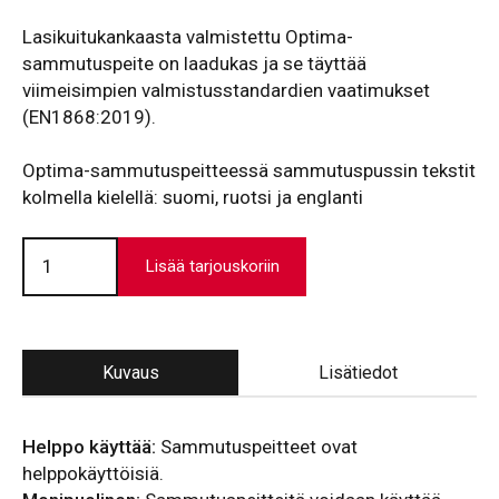
Lasikuitukankaasta valmistettu Optima-
sammutuspeite on laadukas ja se täyttää
viimeisimpien valmistusstandardien vaatimukset
(EN1868:2019).
Optima-sammutuspeitteessä sammutuspussin tekstit
kolmella kielellä: suomi, ruotsi ja englanti
Sammutuspeite
120x180
Lisää tarjouskoriin
cm
-
Optima
määrä
Kuvaus
Lisätiedot
Helppo käyttää:
Sammutuspeitteet ovat
helppokäyttöisiä.