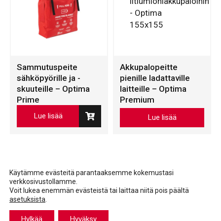
Sammutuspeite
Akkupalopeitte
sähköpyörille ja -
pienille ladattaville
skuuteille – Optima
laitteille – Optima
Prime
Premium
Tällä
Lue lisää
Lue lisää
tuotteella
on
useampi
muunnelma.
Voit
Käytämme evästeitä parantaaksemme kokemustasi
verkkosivustollamme.
tehdä
Voit lukea enemmän evästeistä tai laittaa niitä pois päältä
valinnat
asetuksista
.
Facebook
LinkedIn
LinkedIn
tuotteen
Hylkää
Hyväksy
sivulla.