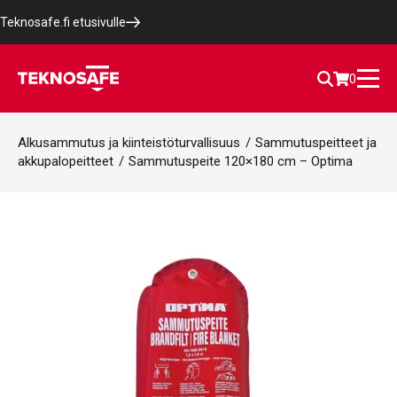
Teknosafe.fi etusivulle
0
Alkusammutus ja kiinteistöturvallisuus
/
Sammutuspeitteet ja
akkupalopeitteet
/
Sammutuspeite 120×180 cm – Optima