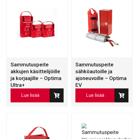
Sammutuspeite
Sammutuspeite
akkujen käsittelijöille
sähköautoille ja
ja korjaajille – Optima
ajoneuvoille – Optima
Ultra+
EV
Lue lisää
Lue lisää