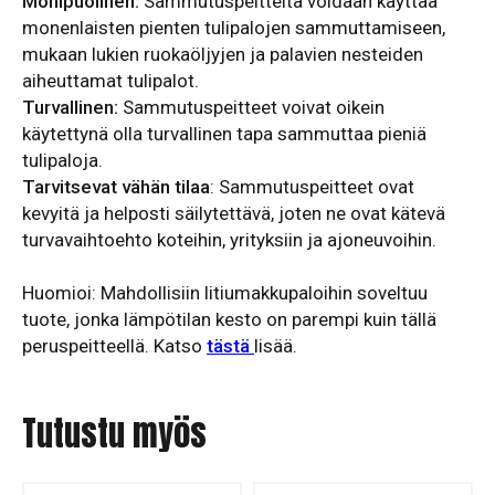
Monipuolinen:
Sammutuspeitteitä voidaan käyttää
monenlaisten pienten tulipalojen sammuttamiseen,
mukaan lukien ruokaöljyjen ja palavien nesteiden
aiheuttamat tulipalot.
Turvallinen:
Sammutuspeitteet voivat oikein
käytettynä olla turvallinen tapa sammuttaa pieniä
tulipaloja.
Tarvitsevat vähän tilaa
: Sammutuspeitteet ovat
kevyitä ja helposti säilytettävä, joten ne ovat kätevä
turvavaihtoehto koteihin, yrityksiin ja ajoneuvoihin.
Huomioi: Mahdollisiin litiumakkupaloihin soveltuu
tuote, jonka lämpötilan kesto on parempi kuin tällä
peruspeitteellä. Katso
tästä
lisää.
Tutustu myös