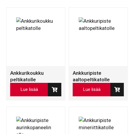
Ankkurikoukku
Ankkuripiste
peltikatolle
aaltopeltikatolle
Lue lisää
Lue lisää