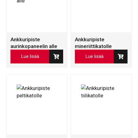
Ankkuripiste
Ankkuripiste
aurinkopaneelin alle
mineriittikatolle
Lue lisää
Lue lisää