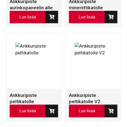
Ankkuripiste
Ankkuripiste
aurinkopaneelin alle
mineriittikatolle
Lue lisää
Lue lisää
Ankkuripiste
Ankkuripiste
peltikatolle
peltikatolle V2
Lue lisää
Lue lisää