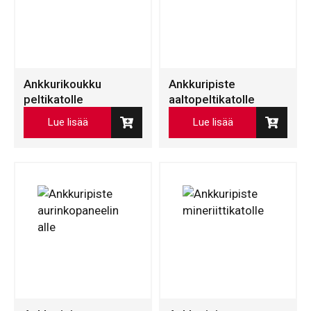
Ankkurikoukku
Ankkuripiste
peltikatolle
aaltopeltikatolle
Lue lisää
Lue lisää