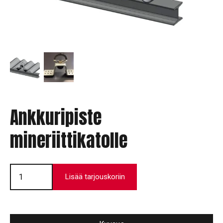
Ankkuripiste
mineriittikatolle
Ankkuripiste
mineriittikatolle
Lisää tarjouskoriin
määrä