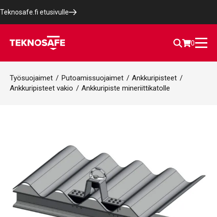
Teknosafe.fi etusivulle
0
Työsuojaimet
/
Putoamissuojaimet
/
Ankkuripisteet
/
Ankkuripisteet vakio
/
Ankkuripiste mineriittikatolle