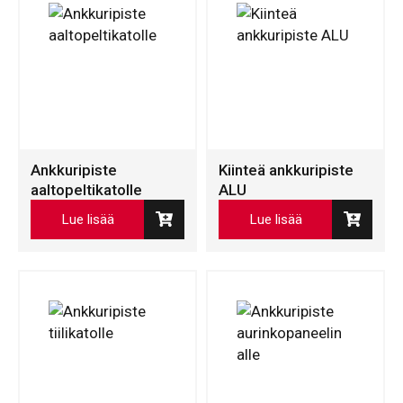
Ankkuripiste
Kiinteä ankkuripiste
aaltopeltikatolle
ALU
Lue lisää
Lue lisää