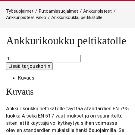
Työsuojaimet
/
Putoamissuojaimet
/
Ankkuripisteet
/
Ankkuripisteet vakio
/
Ankkurikoukku peltikatolle
Ankkurikoukku peltikatolle
Ankkurikoukku
peltikatolle
Lisää tarjouskoriin
määrä
Kuvaus
Kuvaus
Ankkurikoukku peltikatolle täyttää standardien EN 795
luokka A sekä EN 517 vaatimukset ja on suunniteltu
siten, että käyttäjä voi kytkeytyä siihen voimassa
olevien standardien mukaisilla henkilösuojaimilla. Se