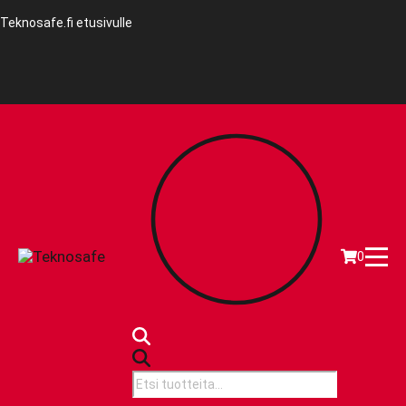
Teknosafe.fi etusivulle
0
Products
search