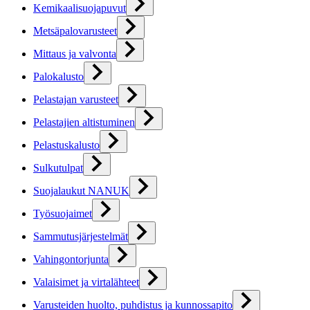
Kemikaalisuojapuvut
Metsäpalovarusteet
Mittaus ja valvonta
Palokalusto
Pelastajan varusteet
Pelastajien altistuminen
Pelastuskalusto
Sulkutulpat
Suojalaukut NANUK
Työsuojaimet
Sammutusjärjestelmät
Vahingontorjunta
Valaisimet ja virtalähteet
Varusteiden huolto, puhdistus ja kunnossapito