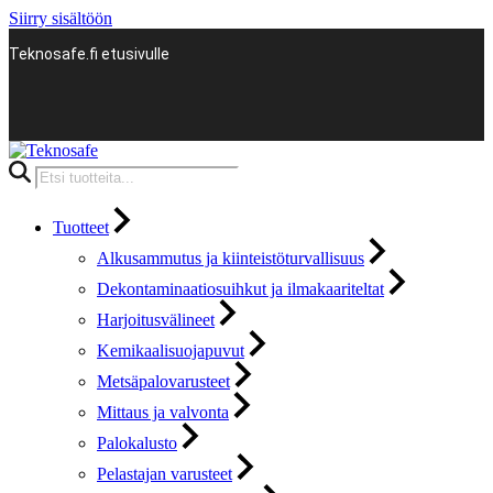
Siirry sisältöön
Teknosafe.fi etusivulle
Products
search
Tuotteet
Alkusammutus ja kiinteistöturvallisuus
Dekontaminaatiosuihkut ja ilmakaariteltat
Harjoitusvälineet
Kemikaalisuojapuvut
Metsäpalovarusteet
Mittaus ja valvonta
Palokalusto
Pelastajan varusteet