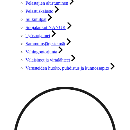
Pelastajien altistuminen
Pelastuskalusto
Sulkutulpat
Suojalaukut NANUK
Työsuojaimet
Sammutusjärjestelmät
Vahingontorjunta
Valaisimet ja virtalähteet
Varusteiden huolto, puhdistus ja kunnossapito