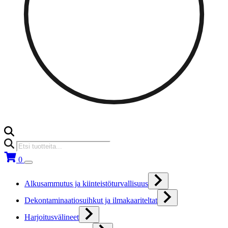
Products
search
0
Alkusammutus ja kiinteistöturvallisuus
Dekontaminaatiosuihkut ja ilmakaariteltat
Harjoitusvälineet