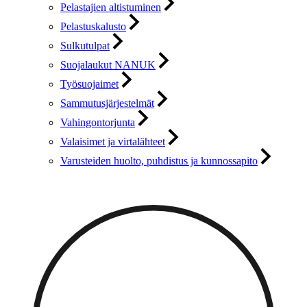
Pelastajien altistuminen
Pelastuskalusto
Sulkutulpat
Suojalaukut NANUK
Työsuojaimet
Sammutusjärjestelmät
Vahingontorjunta
Valaisimet ja virtalähteet
Varusteiden huolto, puhdistus ja kunnossapito