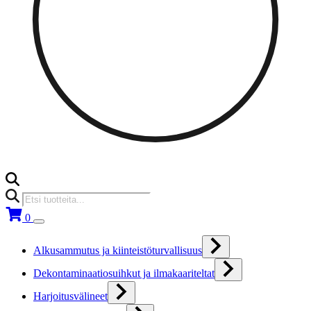
Products
search
0
Alkusammutus ja kiinteistöturvallisuus
Dekontaminaatiosuihkut ja ilmakaariteltat
Harjoitusvälineet