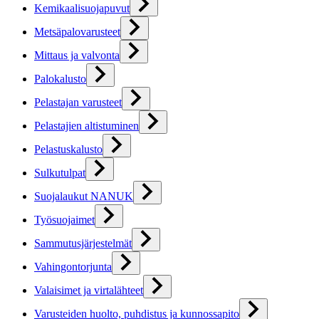
Kemikaalisuojapuvut
Metsäpalovarusteet
Mittaus ja valvonta
Palokalusto
Pelastajan varusteet
Pelastajien altistuminen
Pelastuskalusto
Sulkutulpat
Suojalaukut NANUK
Työsuojaimet
Sammutusjärjestelmät
Vahingontorjunta
Valaisimet ja virtalähteet
Varusteiden huolto, puhdistus ja kunnossapito