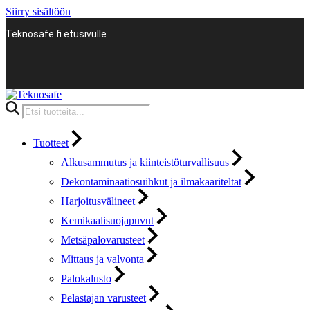
Siirry sisältöön
Teknosafe.fi etusivulle
Products
search
Tuotteet
Alkusammutus ja kiinteistöturvallisuus
Dekontaminaatiosuihkut ja ilmakaariteltat
Harjoitusvälineet
Kemikaalisuojapuvut
Metsäpalovarusteet
Mittaus ja valvonta
Palokalusto
Pelastajan varusteet