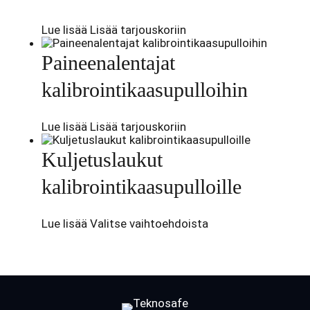
Lue lisää
Lisää tarjouskoriin
Paineenalentajat
kalibrointikaasupulloihin
Lue lisää
Lisää tarjouskoriin
Kuljetuslaukut
kalibrointikaasupulloille
Tällä
Lue lisää
Valitse vaihtoehdoista
tuotteella
on
useampi
muunnelma.
Voit
tehdä