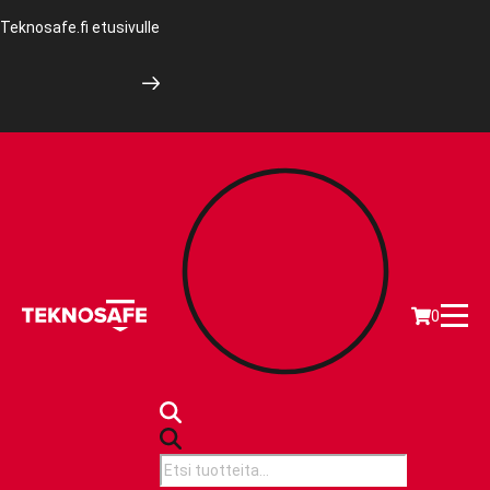
Teknosafe.fi etusivulle
0
Products
search