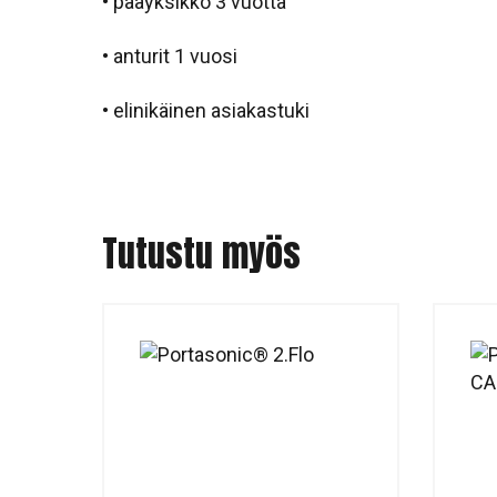
• pääyksikkö 3 vuotta
• anturit 1 vuosi
• elinikäinen asiakastuki
Tutustu myös