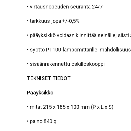
• virtausnopeuden seuranta 24/7
• tarkkuus jopa +/-0,5%
• pääyksikkö voidaan kiinnittää seinälle; sii
• syöttö PT100-lämpömittarille; mahdollisuu
• sisäänrakennettu oskilloskooppi
TEKNISET TIEDOT
Pääyksikkö
• mitat 215 x 185 x 100 mm (P x L x S)
• paino 840 g