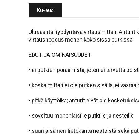
Kuvaus
Ultraääntä hyödyntävä virtausmittari. Anturit 
virtausnopeus monen kokoisissa putkissa.
EDUT JA OMINAISUUDET
• ei putkien poraamista, joten ei tarvetta po
• koska mittari ei ole putken sisällä, ei vaar
• pitkä käyttöikä; anturit eivät ole kosketuks
• soveltuu monenlaisille putkille ja nesteille
• suuri sisäinen tietokanta nesteistä sekä putki