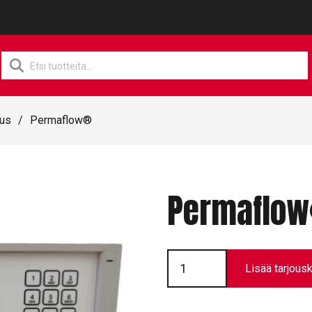
Products
search
aus
/
Permaflow®
Permaflo
Permaflow®
määrä
Lisää tarjousk