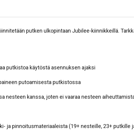
kiinnitetään putken ulkopintaan Jubilee-kiinnikkeillä. Tark
istaa putkistoa käytöstä asennuksen ajaksi
aa paineen putoamisesta putkistossa
issa nesteen kanssa, joten ei vaaraa nesteen aiheuttamista 
- ja pinnoitusmateriaaleista (19+ nesteille, 23+ putkille ja