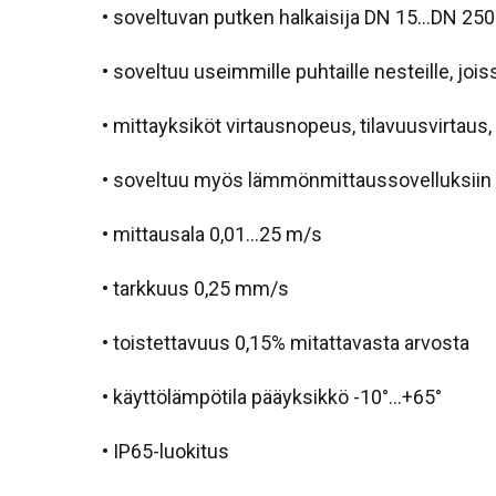
• soveltuvan putken halkaisija DN 15…DN 250
• soveltuu useimmille puhtaille nesteille, joi
• mittayksiköt virtausnopeus, tilavuusvirtau
• soveltuu myös lämmönmittaussovelluksiin
• mittausala 0,01…25 m/s
• tarkkuus 0,25 mm/s
• toistettavuus 0,15% mitattavasta arvosta
• käyttölämpötila pääyksikkö -10°…+65°
• IP65-luokitus