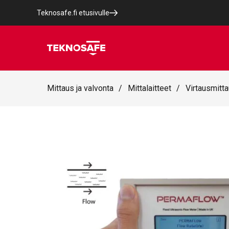
Teknosafe.fi etusivulle
Mittaus ja valvonta
/
Mittalaitteet
/
Virtausmitt