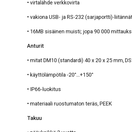
• virtalähde verkkovirta
• vakiona USB- ja RS-232 (sarjaportti)-liitännä
• 16MB sisäinen muisti; jopa 90 000 mittauks
Anturit
• mitat DM10 (standardi) 40 x 20 x 25 mm, DS1
• käyttölämpötila -20°…+150°
• IP66-luokitus
• materiaali ruostumaton teräs, PEEK
Takuu