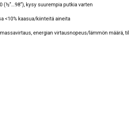
0 (½”…98”), kysy suurempia putkia varten
ssa <10% kaasua/kiinteitä aineita
s, massavirtaus, energian virtausnopeus/lämmön määrä, ti