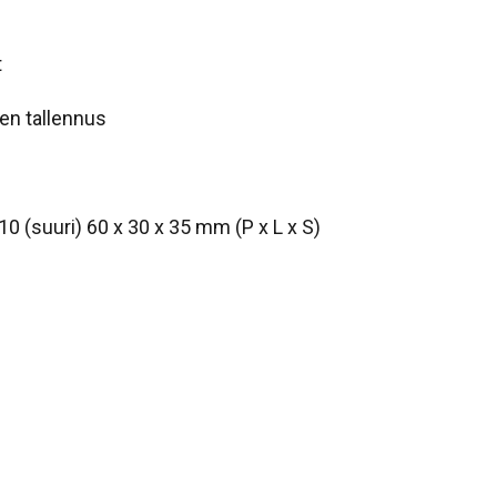
t
en tallennus
0 (suuri) 60 x 30 x 35 mm (P x L x S)