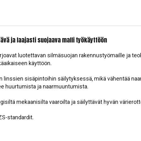
ävä ja laajasti suojaava malli työkäyttöön
 tarjoavat luotettavan silmäsuojan rakennustyömaille ja teo
käaikaiseen käyttöön.
linssien sisäpintoihin säilytyksessä, mikä vähentää naa
ee huurtumista ja naarmuuntumista.
gisiltä mekaanisilta vaaroilta ja säilyttävät hyvän värier
ZS-standardit.