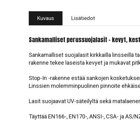
Kuvaus
Lisätiedot
Sankamalliset perussuojalasit – kevyt, kest
Sankamalliset suojalasit kirkkailla linsseillä
rakenne tekee laseista kevyet ja mukavat pit
Stop-In -rakenne estää sankojen kosketuksen 
Linssien molemminpuolinen pinnoite ehkäis
Lasit suojaavat UV-säteilyltä sekä matalaener
Täyttää EN166-, EN170-, ANSI-, CSA- ja AS/N