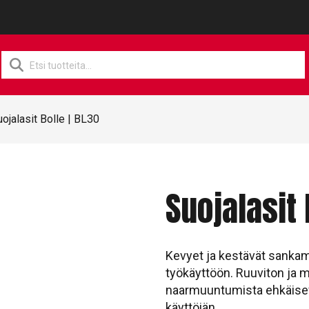
Products
search
uojalasit Bolle | BL30
Suojalasit 
Kevyet ja kestävät sankamal
työkäyttöön. Ruuviton ja 
naarmuuntumista ehkäisev
käyttöiän.