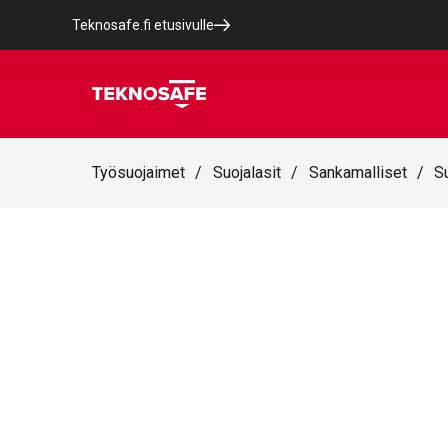
Teknosafe.fi etusivulle
Työsuojaimet
/
Suojalasit
/
Sankamalliset
/
S