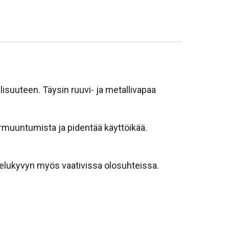
llisuuteen. Täysin ruuvi- ja metallivapaa
rmuuntumista ja pidentää käyttöikää.
ottelukyvyn myös vaativissa olosuhteissa.