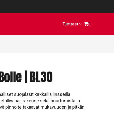
Tuotteet
0
Bolle | BL30
liset suojalasit kirkkailla linsseillä
metallivapaa rakenne sekä huurtumista ja
ä pinnoite takaavat mukavuuden ja pitkän