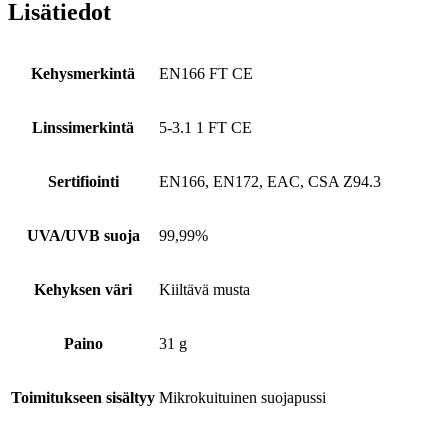
Lisätiedot
Kehysmerkintä
EN166 FT CE
Linssimerkintä
5-3.1 1 FT CE
Sertifiointi
EN166, EN172, EAC, CSA Z94.3
UVA/UVB suoja
99,99%
Kehyksen väri
Kiiltävä musta
Paino
31 g
Toimitukseen sisältyy
Mikrokuituinen suojapussi