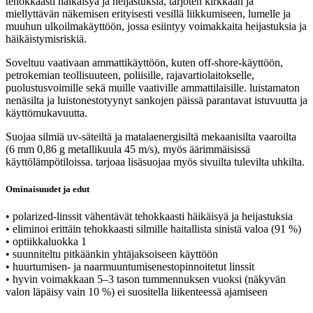
tehokkaasti häikäisyä ja heijastuksia, tarjoten kirkkaan ja
miellyttävän näkemisen erityisesti vesillä liikkumiseen, lumelle ja
muuhun ulkoilmakäyttöön, jossa esiintyy voimakkaita heijastuksia ja
häikäistymisriskiä.
Soveltuu vaativaan ammattikäyttöön, kuten off-shore-käyttöön,
petrokemian teollisuuteen, poliisille, rajavartiolaitokselle,
puolustusvoimille sekä muille vaativille ammattilaisille. luistamaton
nenäsilta ja luistonestotyynyt sankojen päissä parantavat istuvuutta ja
käyttömukavuutta.
Suojaa silmiä uv-säteiltä ja matalaenergisiltä mekaanisilta vaaroilta
(6 mm 0,86 g metallikuula 45 m/s), myös äärimmäisissä
käyttölämpötiloissa. tarjoaa lisäsuojaa myös sivuilta tulevilta uhkilta.
Ominaisuudet ja edut
• polarized-linssit vähentävät tehokkaasti häikäisyä ja heijastuksia
• eliminoi erittäin tehokkaasti silmille haitallista sinistä valoa (91 %)
• optiikkaluokka 1
• suunniteltu pitkäänkin yhtäjaksoiseen käyttöön
• huurtumisen- ja naarmuuntumisenestopinnoitetut linssit
• hyvin voimakkaan 5–3 tason tummennuksen vuoksi (näkyvän
valon läpäisy vain 10 %) ei suositella liikenteessä ajamiseen