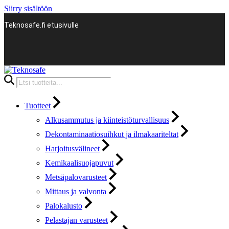
Siirry sisältöön
Teknosafe.fi etusivulle
Products
search
Tuotteet
Alkusammutus ja kiinteistöturvallisuus
Dekontaminaatiosuihkut ja ilmakaariteltat
Harjoitusvälineet
Kemikaalisuojapuvut
Metsäpalovarusteet
Mittaus ja valvonta
Palokalusto
Pelastajan varusteet