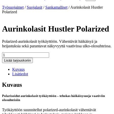
Työsuojaimet
/
Suojalasit
/
Sankamalliset
/
Aurinkolasit Hustler
Polarized
Aurinkolasit Hustler Polarized
Polarized-aurinkolasit työkäyttöön. Vähentävät häikäisyä ja
heijastuksia sekä parantavat näkyvyyttä vaativissa ulko-olosuhteissa.
Aurinkolasit
Hustler
Lisää tarjouskoriin
Polarized
määrä
Kuvaus
Lisätiedot
Kuvaus
Polarisoidut aurinkolasit työkäyttöön – tehokas häikäisysuoja vaativiin
olosuhteisiin
Työkäyttöön suunnitellut polarized-aurinkolasit vähentävät