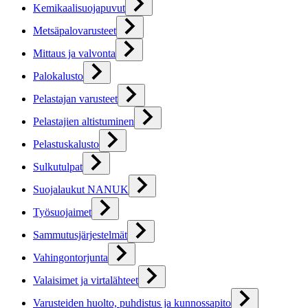
Kemikaalisuojapuvut
Metsäpalovarusteet
Mittaus ja valvonta
Palokalusto
Pelastajan varusteet
Pelastajien altistuminen
Pelastuskalusto
Sulkutulpat
Suojalaukut NANUK
Työsuojaimet
Sammutusjärjestelmät
Vahingontorjunta
Valaisimet ja virtalähteet
Varusteiden huolto, puhdistus ja kunnossapito