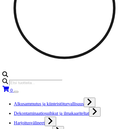
Products
search
0
Alkusammutus ja kiinteistöturvallisuus
Dekontaminaatiosuihkut ja ilmakaariteltat
Harjoitusvälineet