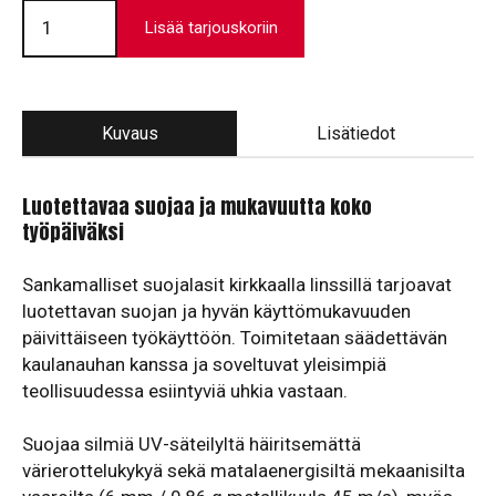
Suojalasit
Bolle
Lisää tarjouskoriin
|
B-
Line
AS
määrä
Kuvaus
Lisätiedot
Luotettavaa suojaa ja mukavuutta koko
työpäiväksi
Sankamalliset suojalasit kirkkaalla linssillä tarjoavat
luotettavan suojan ja hyvän käyttömukavuuden
päivittäiseen työkäyttöön. Toimitetaan säädettävän
kaulanauhan kanssa ja soveltuvat yleisimpiä
teollisuudessa esiintyviä uhkia vastaan.
Suojaa silmiä UV-säteilyltä häiritsemättä
värierottelukykyä sekä matalaenergisiltä mekaanisilta