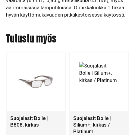
vaaroilta (6 mm / 0,86 g metallikuula 45 m/s), myös
äärimmäisissä lämpötiloissa. Optiikkaluokka 1 takaa
hyvän käyttömukavuuden pitkäkestoisessa käytössä.
Tutustu myös
Suojalasit Bolle |
Suojalasit Bolle |
B808, kirkas
Silium+, kirkas /
Platinum