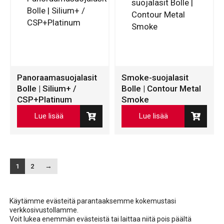
Panoraamasuojalasit
Smoke-suojalasit
Bolle | Silium+ /
Bolle | Contour Metal
CSP+Platinum
Smoke
Lue lisää
Lue lisää
1
2
→
Käytämme evästeitä parantaaksemme kokemustasi
verkkosivustollamme.
Voit lukea enemmän evästeistä tai laittaa niitä pois päältä