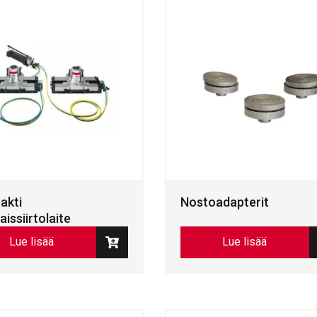
akti
Nostoadapterit
aissiirtolaite
Lue lisää
Lue lisää