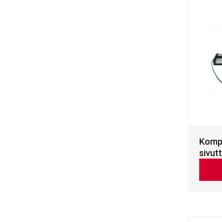
Komp
sivutt