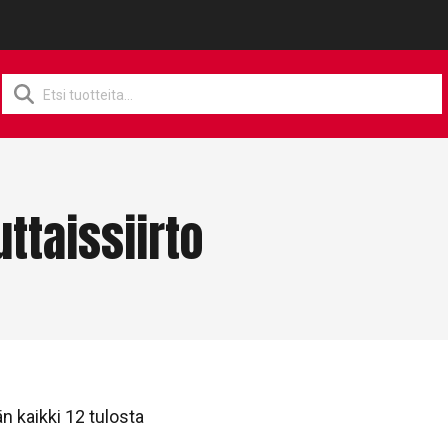
Products
search
ttaissiirto
n kaikki 12 tulosta