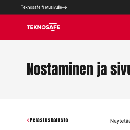
Teknosafe.fi etusivulle
Nostaminen ja sivu
Pelastuskalusto
Näytetää