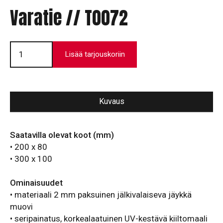
Varatie // T0072
Varatie
//
Lisää tarjouskoriin
T0072
määrä
Kuvaus
Saatavilla olevat koot (mm)
• 200 x 80
• 300 x 100
Ominaisuudet
• materiaali 2 mm paksuinen jälkivalaiseva jäykkä
muovi
• seripainatus, korkealaatuinen UV-kestävä kiiltomaali