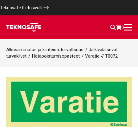
Teknosafe.fi etusivulle
0
Alkusammutus ja kiinteistöturvallisuus
/
Jälkivalaisevat
turvakilvet
/
Hätäpoistumisopasteet
/
Varatie // T0072