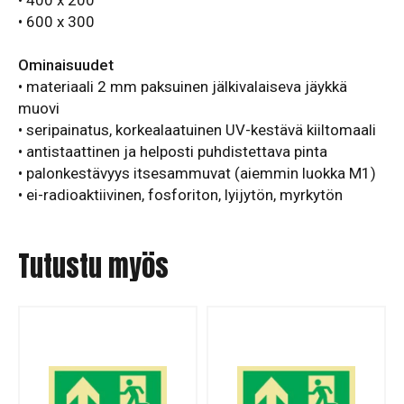
• 400 x 200
• 600 x 300
Ominaisuudet
• materiaali 2 mm paksuinen jälkivalaiseva jäykkä
muovi
• seripainatus, korkealaatuinen UV-kestävä kiiltomaali
• antistaattinen ja helposti puhdistettava pinta
• palonkestävyys itsesammuvat (aiemmin luokka M1)
• ei-radioaktiivinen, fosforiton, lyijytön, myrkytön
Tutustu myös