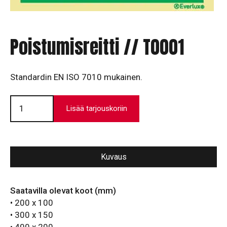
Poistumisreitti // T0001
Standardin EN ISO 7010 mukainen.
Poistumisreitti
//
Lisää tarjouskoriin
T0001
määrä
Kuvaus
Saatavilla olevat koot (mm)
• 200 x 100
• 300 x 150