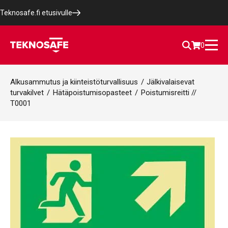
Teknosafe.fi etusivulle
0
Alkusammutus ja kiinteistöturvallisuus
/
Jälkivalaisevat
turvakilvet
/
Hätäpoistumisopasteet
/
Poistumisreitti //
T0001