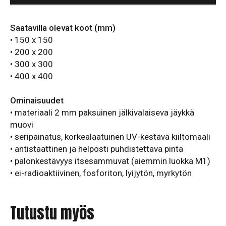
Saatavilla olevat koot (mm)
• 150 x 150
• 200 x 200
• 300 x 300
• 400 x 400
Ominaisuudet
• materiaali 2 mm paksuinen jälkivalaiseva jäykkä
muovi
• seripainatus, korkealaatuinen UV-kestävä kiiltomaali
• antistaattinen ja helposti puhdistettava pinta
• palonkestävyys itsesammuvat (aiemmin luokka M1)
• ei-radioaktiivinen, fosforiton, lyijytön, myrkytön
Tutustu myös