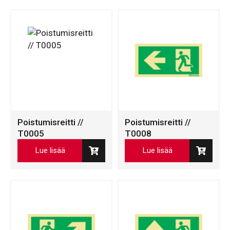
Poistumisreitti //
Poistumisreitti //
T0005
T0008
Lue lisää
Lue lisää