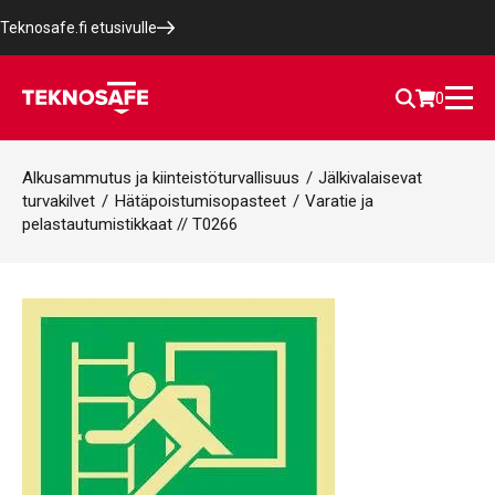
Teknosafe.fi etusivulle
0
Alkusammutus ja kiinteistöturvallisuus
/
Jälkivalaisevat
turvakilvet
/
Hätäpoistumisopasteet
/
Varatie ja
pelastautumistikkaat // T0266