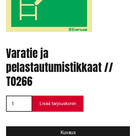
Varatie ja
pelastautumistikkaat //
T0266
Varatie
ja
Lisää tarjouskoriin
pelastautumistikkaat
//
T0266
määrä
Kuvaus