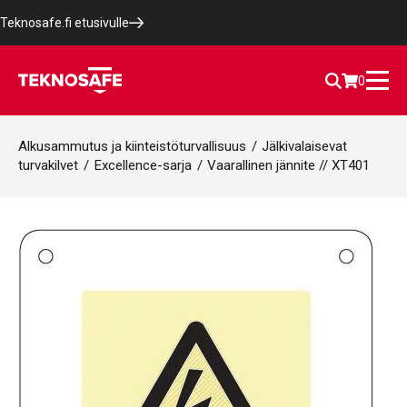
Teknosafe.fi etusivulle
0
Alkusammutus ja kiinteistöturvallisuus
/
Jälkivalaisevat
turvakilvet
/
Excellence-sarja
/
Vaarallinen jännite // XT401