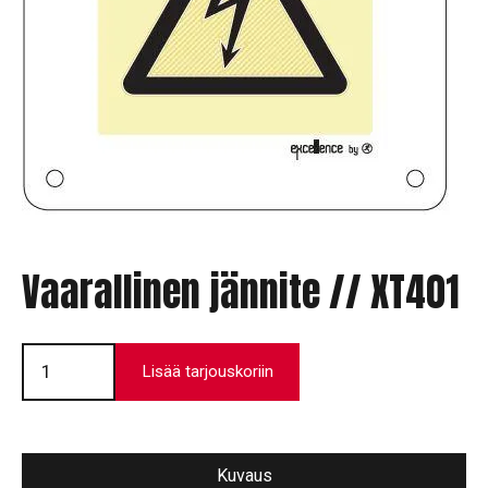
Vaarallinen jännite // XT401
Vaarallinen
jännite
Lisää tarjouskoriin
//
XT401
määrä
Kuvaus