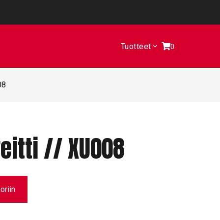
Tuotteet
0
08
eitti // XU008
oriin