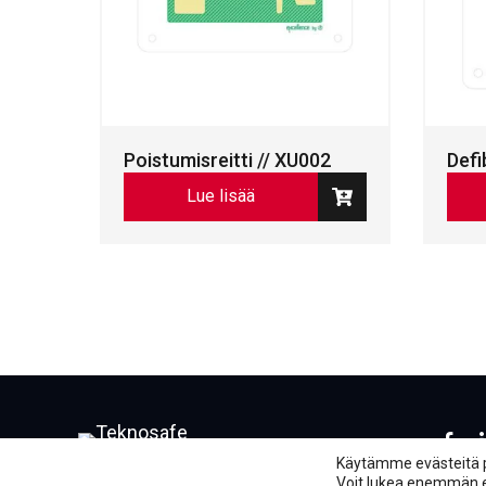
Poistumisreitti // XU002
Defi
Lue lisää
Face
L
Käytämme evästeitä 
Voit lukea enemmän evä