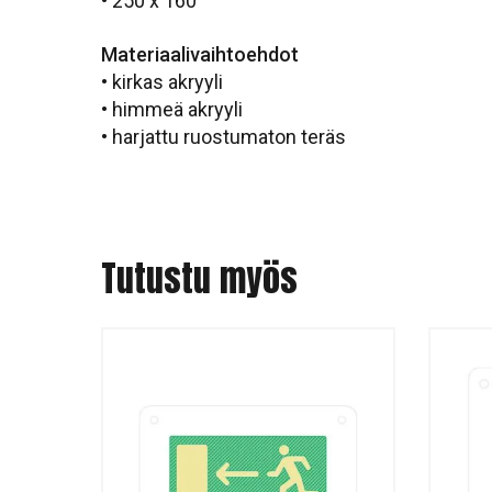
• 250 x 160
Materiaalivaihtoehdot
• kirkas akryyli
• himmeä akryyli
• harjattu ruostumaton teräs
Tutustu myös