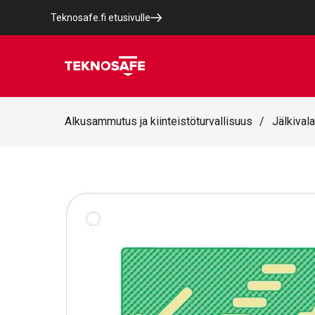
Teknosafe.fi etusivulle
Alkusammutus ja kiinteistöturvallisuus
/
Jälkivala