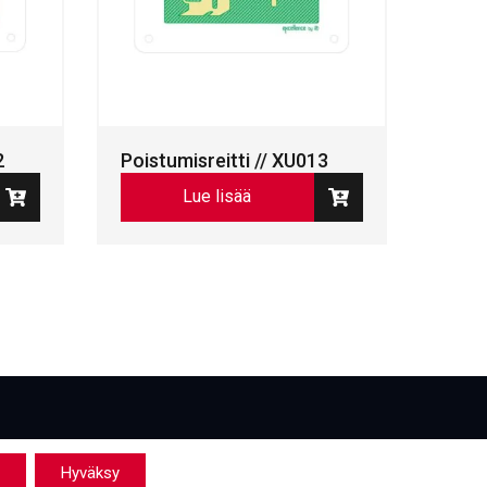
2
Poistumisreitti // XU013
Lue lisää
Hyväksy