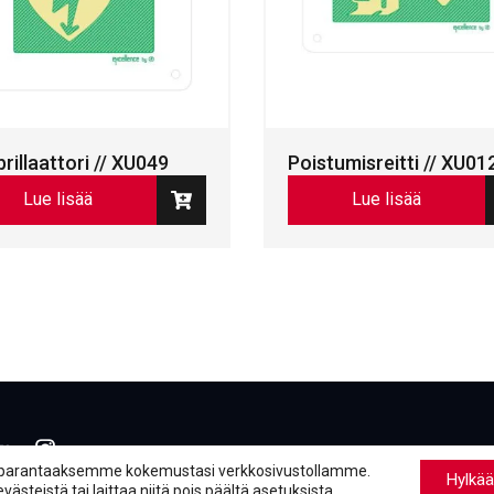
brillaattori // XU049
Poistumisreitti // XU01
Lue lisää
Lue lisää
book
inkedIn
LinkedIn
parantaaksemme kokemustasi verkkosivustollamme.
Hylkää
steistä tai laittaa niitä pois päältä
asetuksista
.