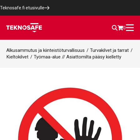
Teknosafe.fi etusivulle
0
Alkusammutus ja kiinteistöturvallisuus
/
Turvakilvet ja tarrat
/
Kieltokilvet
/
Työmaa-alue // Asiattomilta pääsy kielletty