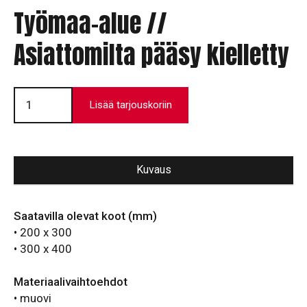
Työmaa-alue //
Asiattomilta pääsy kielletty
Työmaa-
alue
Lisää tarjouskoriin
//
Asiattomilta
pääsy
kielletty
määrä
Kuvaus
Saatavilla olevat koot (mm)
• 200 x 300
• 300 x 400
Materiaalivaihtoehdot
• muovi