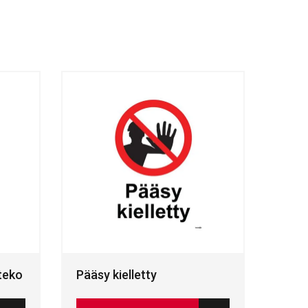
 teko
Pääsy kielletty