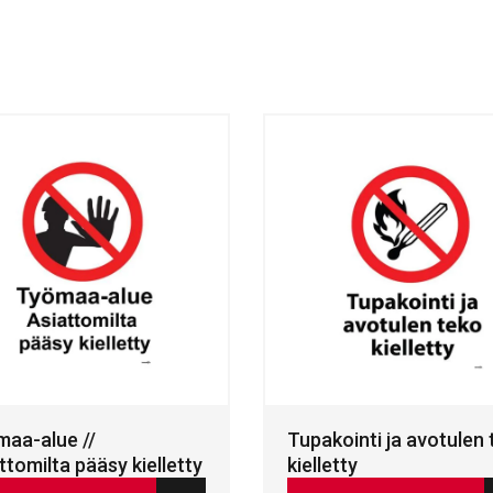
aa-alue //
Tupakointi ja avotulen
ttomilta pääsy kielletty
kielletty