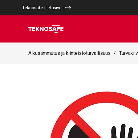
Teknosafe.fi etusivulle
Alkusammutus ja kiinteistöturvallisuus
/
Turvakilv