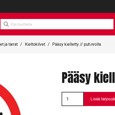
Products
search
et ja tarrat
/
Kieltokilvet
/
Pääsy kielletty // puh.nrolla
Pääsy kiell
Pääsy
kielletty
Lisää tarjousk
//
puh.nrolla
määrä