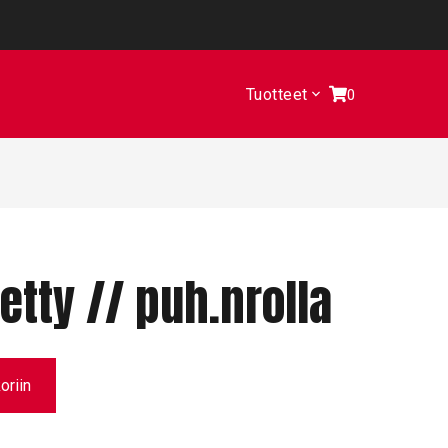
Tuotteet
0
etty // puh.nrolla
oriin