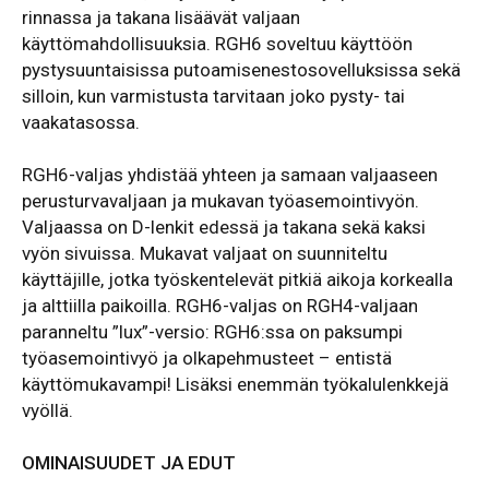
rinnassa ja takana lisäävät valjaan
käyttömahdollisuuksia. RGH6 soveltuu käyttöön
pystysuuntaisissa putoamisenestosovelluksissa sekä
silloin, kun varmistusta tarvitaan joko pysty- tai
vaakatasossa.
RGH6-valjas yhdistää yhteen ja samaan valjaaseen
perusturvavaljaan ja mukavan työasemointivyön.
Valjaassa on D-lenkit edessä ja takana sekä kaksi
vyön sivuissa. Mukavat valjaat on suunniteltu
käyttäjille, jotka työskentelevät pitkiä aikoja korkealla
ja alttiilla paikoilla. RGH6-valjas on RGH4-valjaan
paranneltu ”lux”-versio: RGH6:ssa on paksumpi
työasemointivyö ja olkapehmusteet – entistä
käyttömukavampi! Lisäksi enemmän työkalulenkkejä
vyöllä.
OMINAISUUDET JA EDUT