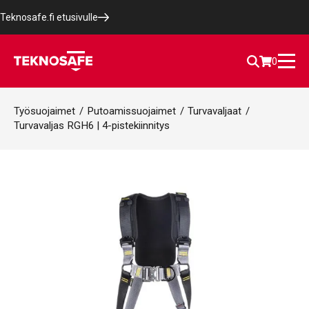
Teknosafe.fi etusivulle
0
Työsuojaimet
/
Putoamissuojaimet
/
Turvavaljaat
/
Turvavaljas RGH6 | 4-pistekiinnitys