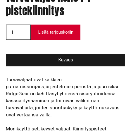
pistekiinnitys
Turvavaljas
RGH6
Lisää tarjouskoriin
|
4-
pistekiinnitys
määrä
Kuvaus
Turvavaljaat ovat kaikkien
putoamissuojausjärjestelmien perusta ja juuri siksi
RidgeGear on kehittänyt yhdessä sisaryhtiöidensä
kanssa dynaamisen ja toimivan valikoiman
turvavaljaita, joiden suorituskyky ja käyttömukavuus
ovat vertaansa vailla.
Monikäyttöiset, kevyet valjaat. Kiinnityspisteet