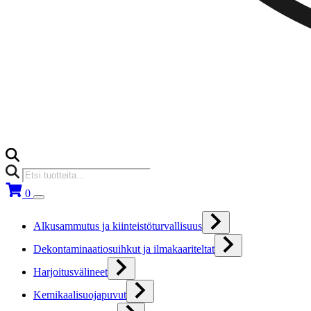
Products
search
0
Alkusammutus ja kiinteistöturvallisuus
Dekontaminaatiosuihkut ja ilmakaariteltat
Harjoitusvälineet
Kemikaalisuojapuvut