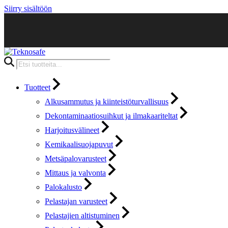
Siirry sisältöön
Products
search
Tuotteet
Alkusammutus ja kiinteistöturvallisuus
Dekontaminaatiosuihkut ja ilmakaariteltat
Harjoitusvälineet
Kemikaalisuojapuvut
Metsäpalovarusteet
Mittaus ja valvonta
Palokalusto
Pelastajan varusteet
Pelastajien altistuminen