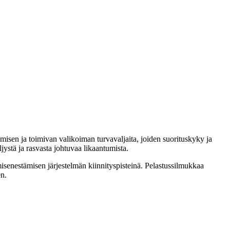
misen ja toimivan valikoiman turvavaljaita, joiden suorituskyky ja
ystä ja rasvasta johtuvaa likaantumista.
amisenestämisen järjestelmän kiinnityspisteinä. Pelastussilmukkaa
en.