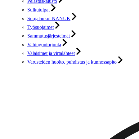
Pelastuskalusto
Sulkutulpat
Suojalaukut NANUK
Työsuojaimet
Sammutusjärjestelmät
Vahingontorjunta
Valaisimet ja virtalähteet
Varusteiden huolto, puhdistus ja kunnossapito