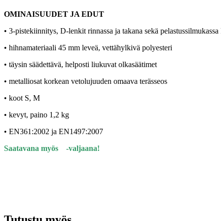
OMINAISUUDET JA EDUT
• 3-pistekiinnitys, D-lenkit rinnassa ja takana sekä pelastussilmukass
• hihnamateriaali 45 mm leveä, vettähylkivä polyesteri
• täysin säädettävä, helposti liukuvat olkasäätimet
• metalliosat korkean vetolujuuden omaava terässeos
• koot S, M
• kevyt, paino 1,2 kg
•
EN361:2002 ja EN1497:2007
Saatavana myös
-valjaana!
Tutustu myös