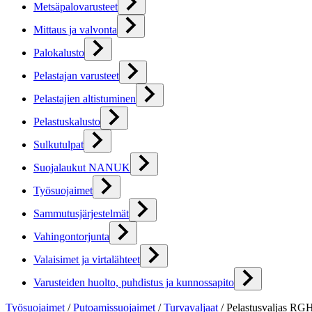
Metsäpalovarusteet
Mittaus ja valvonta
Palokalusto
Pelastajan varusteet
Pelastajien altistuminen
Pelastuskalusto
Sulkutulpat
Suojalaukut NANUK
Työsuojaimet
Sammutusjärjestelmät
Vahingontorjunta
Valaisimet ja virtalähteet
Varusteiden huolto, puhdistus ja kunnossapito
Työsuojaimet
/
Putoamissuojaimet
/
Turvavaljaat
/
Pelastusvaljas RGH5