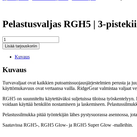
Pelastusvaljas RGH5 | 3-pisteki
Pelastusvaljas
RGH5
Lisää tarjouskoriin
|
3-
Kuvaus
pistekiinnitys
määrä
Kuvaus
Turvavaljaat ovat kaikkien putoamissuojausjärjestelmien perusta ja ju
käyttömukavuus ovat vertaansa vailla. RidgeGear valmistaa valjaat vet
RGH5 on suunniteltu käytettäväksi suljetuissa tiloissa työskentelyyn. E
voidaan käyttää henkilön nostamiseen ja laskemiseen. Pelastussilmuk
Pelastussilmukka pitää työntekijän lähes pystysuorassa asennossa, jota 
Saatavissa RGH5-, RGH5 Glow- ja RGH5 Super Glow -malleihin.