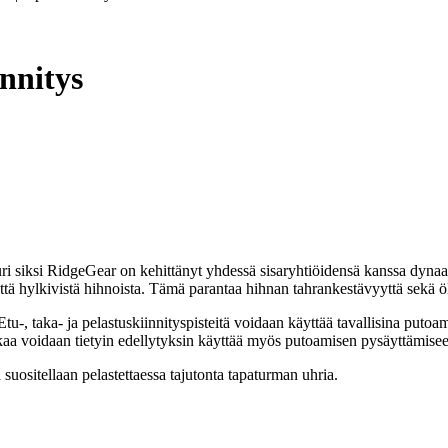
innitys
uri siksi RidgeGear on kehittänyt yhdessä sisaryhtiöidensä kanssa dynaa
tä hylkivistä hihnoista. Tämä parantaa hihnan tahrankestävyyttä sekä ölj
tu-, taka- ja pelastuskiinnityspisteitä voidaan käyttää tavallisina puto
kaa voidaan tietyin edellytyksin käyttää myös putoamisen pysäyttämise
suositellaan pelastettaessa tajutonta tapaturman uhria.