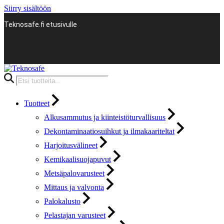
Siirry sisältöön
Teknosafe.fi etusivulle
Products
search
Tuotteet
Alkusammutus ja kiinteistöturvallisuus
Dekontaminaatiosuihkut ja ilmakaariteltat
Harjoitusvälineet
Kemikaalisuojapuvut
Metsäpalovarusteet
Mittaus ja valvonta
Palokalusto
Pelastajan varusteet