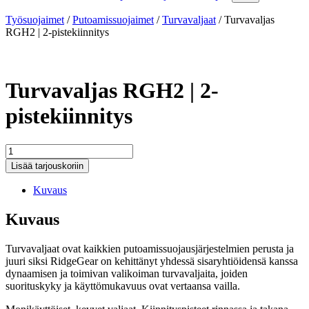
Työsuojaimet
/
Putoamissuojaimet
/
Turvavaljaat
/
Turvavaljas
RGH2 | 2-pistekiinnitys
Turvavaljas RGH2 | 2-
pistekiinnitys
Turvavaljas
RGH2
Lisää tarjouskoriin
|
2-
Kuvaus
pistekiinnitys
määrä
Kuvaus
Turvavaljaat ovat kaikkien putoamissuojausjärjestelmien perusta ja
juuri siksi RidgeGear on kehittänyt yhdessä sisaryhtiöidensä kanssa
dynaamisen ja toimivan valikoiman turvavaljaita, joiden
suorituskyky ja käyttömukavuus ovat vertaansa vailla.