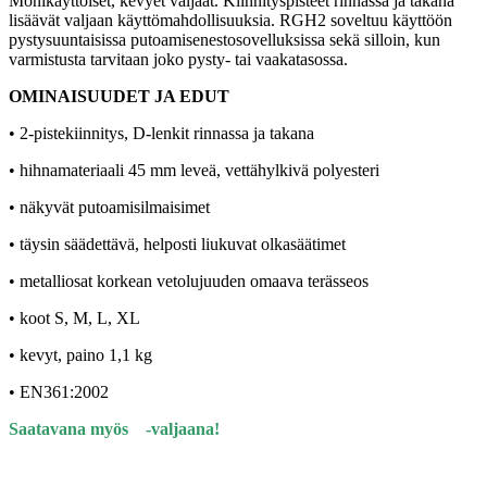
Monikäyttöiset, kevyet valjaat. Kiinnityspisteet rinnassa ja takana
lisäävät valjaan käyttömahdollisuuksia. RGH2 soveltuu käyttöön
pystysuuntaisissa putoamisenestosovelluksissa sekä silloin, kun
varmistusta tarvitaan joko pysty- tai vaakatasossa.
OMINAISUUDET JA EDUT
• 2-pistekiinnitys, D-lenkit rinnassa ja takana
• hihnamateriaali 45 mm leveä, vettähylkivä polyesteri
• näkyvät putoamisilmaisimet
• täysin säädettävä, helposti liukuvat olkasäätimet
• metalliosat korkean vetolujuuden omaava terässeos
• koot S, M, L, XL
• kevyt, paino 1,1 kg
•
EN361:2002
Saatavana myös
-valjaana!