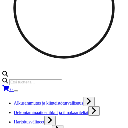
Products
search
0
Alkusammutus ja kiinteistöturvallisuus
Dekontaminaatiosuihkut ja ilmakaariteltat
Harjoitusvälineet