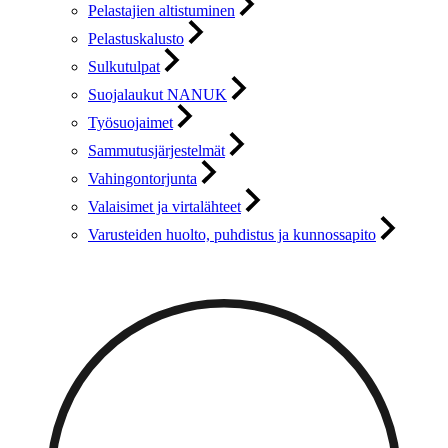
Pelastajien altistuminen
Pelastuskalusto
Sulkutulpat
Suojalaukut NANUK
Työsuojaimet
Sammutusjärjestelmät
Vahingontorjunta
Valaisimet ja virtalähteet
Varusteiden huolto, puhdistus ja kunnossapito