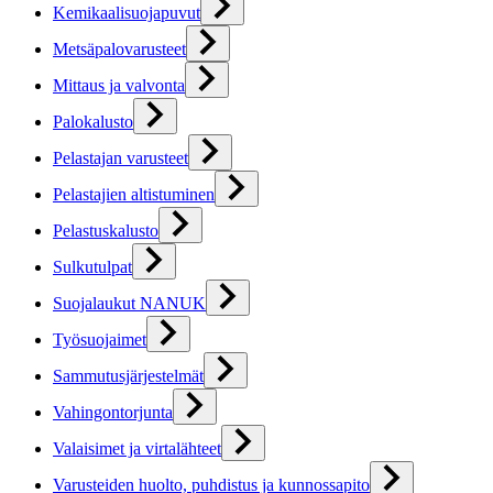
Kemikaalisuojapuvut
Metsäpalovarusteet
Mittaus ja valvonta
Palokalusto
Pelastajan varusteet
Pelastajien altistuminen
Pelastuskalusto
Sulkutulpat
Suojalaukut NANUK
Työsuojaimet
Sammutusjärjestelmät
Vahingontorjunta
Valaisimet ja virtalähteet
Varusteiden huolto, puhdistus ja kunnossapito