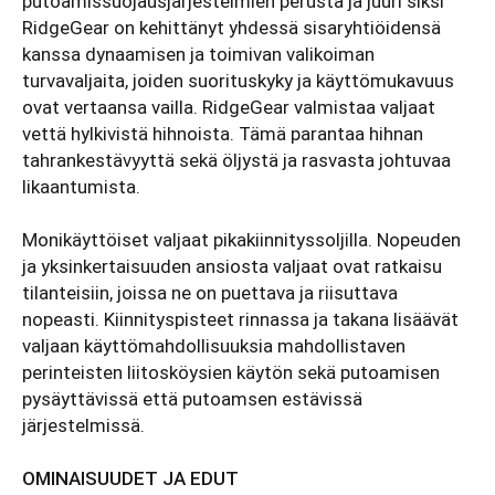
putoamissuojausjärjestelmien perusta ja juuri siksi
RidgeGear on kehittänyt yhdessä sisaryhtiöidensä
kanssa dynaamisen ja toimivan valikoiman
turvavaljaita, joiden suorituskyky ja käyttömukavuus
ovat vertaansa vailla. RidgeGear valmistaa valjaat
vettä hylkivistä hihnoista. Tämä parantaa hihnan
tahrankestävyyttä sekä öljystä ja rasvasta johtuvaa
likaantumista.
Monikäyttöiset valjaat pikakiinnityssoljilla. Nopeuden
ja yksinkertaisuuden ansiosta valjaat ovat ratkaisu
tilanteisiin, joissa ne on puettava ja riisuttava
nopeasti. Kiinnityspisteet rinnassa ja takana lisäävät
valjaan käyttömahdollisuuksia mahdollistaven
perinteisten liitosköysien käytön sekä putoamisen
pysäyttävissä että putoamsen estävissä
järjestelmissä.
OMINAISUUDET JA EDUT