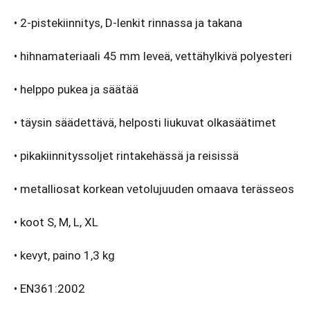
• 2-pistekiinnitys, D-lenkit rinnassa ja takana
• hihnamateriaali 45 mm leveä, vettähylkivä polyesteri
• helppo pukea ja säätää
• täysin säädettävä, helposti liukuvat olkasäätimet
• pikakiinnityssoljet rintakehässä ja reisissä
• metalliosat korkean vetolujuuden omaava terässeos
• koot S, M, L, XL
• kevyt, paino 1,3 kg
•
EN361:2002