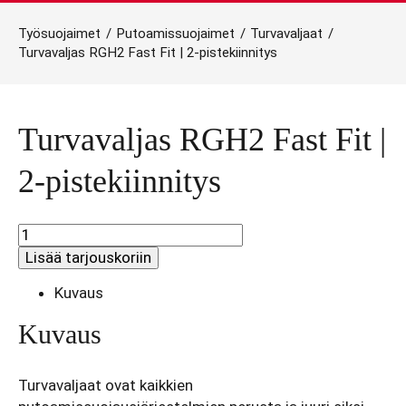
Työsuojaimet
/
Putoamissuojaimet
/
Turvavaljaat
/
Turvavaljas RGH2 Fast Fit | 2-pistekiinnitys
Turvavaljas RGH2 Fast Fit |
2-pistekiinnitys
Turvavaljas
RGH2
Lisää tarjouskoriin
Fast
Fit
Kuvaus
|
2-
Kuvaus
pistekiinnitys
määrä
Turvavaljaat ovat kaikkien