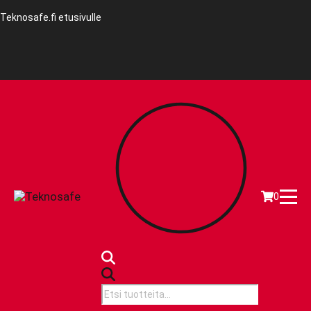
Teknosafe.fi etusivulle
0
Products
search