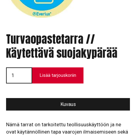
Turvaopastetarra //
Käytettävä suojakypärää
Turvaopastetarra
//
Lisää tarjouskoriin
Käytettävä
suojakypärää
määrä
Kuvaus
Nämä tarrat on tarkoitettu teollisuuskäyttöön ja ne
ovat käytän­nöllinen tapa vaarojen ilmaisemiseen sekä