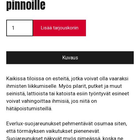
pinnoille
Suojareunus
tasaisille
Lisää tarjouskoriin
pinnoille
määrä
Kuvaus
Kaikissa tiloissa on esteitä, jotka voivat olla vaaraksi
ihmisten liikkumiselle. Myös pilarit, putket ja muut
seinistä, lattioista tai katoista esiin työntyvät esineet
voivat vahingoittaa ihmisiä, jos niitä on
hätäpoistumisteillä.
Everlux-suojareunukset pehmentävät osumaa siten,
että törmäyksen vaikutukset pienenevät.
Suojareunukset näkyvät myös pimeässä, koska ne