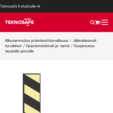
Teknosafe.fi etusivulle
0
Alkusammutus ja kiinteistöturvallisuus
/
Jälkivalaisevat
turvakilvet
/
Opastemerkinnät ja -tarrat
/
Suojareunus
tasaisille pinnoille