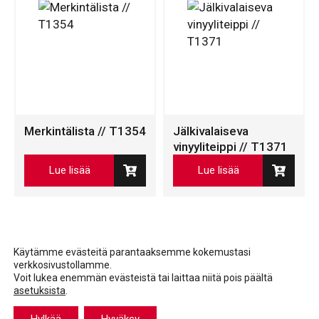
Merkintälista // T1354
Jälkivalaiseva
vinyyliteippi // T1371
Lue lisää
Lue lisää
Käytämme evästeitä parantaaksemme kokemustasi
verkkosivustollamme.
Voit lukea enemmän evästeistä tai laittaa niitä pois päältä
asetuksista
.
Facebook
LinkedIn
LinkedIn