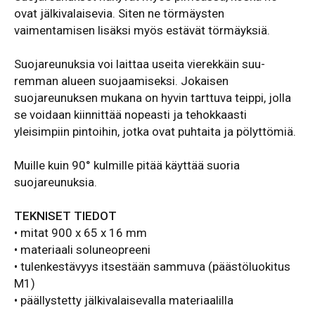
ovat jälkivalaisevia. Siten ne törmäysten
vaimentamisen lisäksi myös estävät törmäyksiä.
Suojareunuksia voi laittaa useita vierekkäin suu­
remman alueen suojaamiseksi. Jokaisen
suojareunuksen mukana on hyvin tarttuva teippi, jolla
se voidaan kiinnittää nopeasti ja tehokkaasti
yleisimpiin pintoihin, jotka ovat puhtaita ja pölyttömiä.
Muille kuin 90° kulmille pitää käyttää suoria
suojareunuksia.
TEKNISET TIEDOT
• mitat 900 x 65 x 16 mm
• materiaali soluneopreeni
• tulenkestävyys itsestään sammuva (päästöluokitus
M1)
• päällystetty jälkivalaisevalla materiaalilla