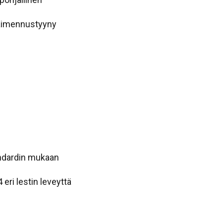
vaimennustyyny
ndardin mukaan
eri lestin leveyttä