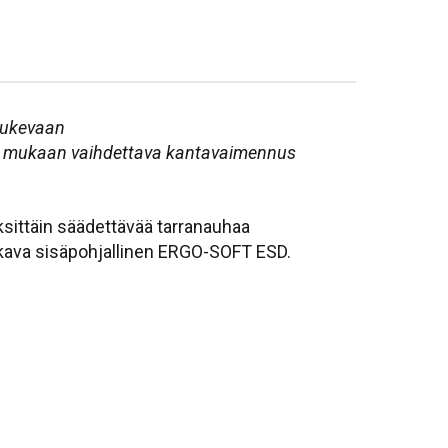
 tukevaan
n mukaan vaihdettava kantavaimennus
yksittäin säädettävää tarranauhaa
mukava sisäpohjallinen ERGO-SOFT ESD.