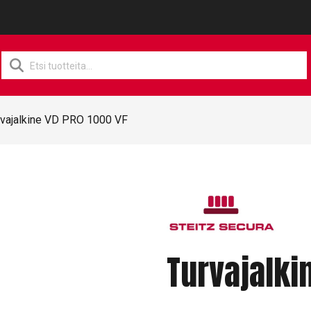
Products
search
rvajalkine VD PRO 1000 VF
Turvajalki