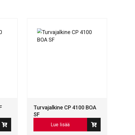
F
Turvajalkine CP 4100 BOA
SF
Lue lisää