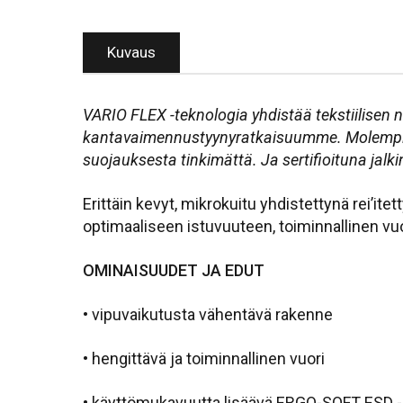
Kuvaus
VARIO FLEX
-teknologia yhdistää tekstiilisen
kantavaimennustyynyratkaisuumme. Molempie
suojauksesta tinkimättä. Ja sertifioituna jalki
Erittäin kevyt, mikrokuitu yhdistettynä rei’it
optimaaliseen istuvuuteen, toiminnallinen vuo
OMINAISUUDET JA EDUT
•
vipuvaikutusta vähentävä rakenne
•
hengittävä ja toiminnallinen vuori
• käyttömukavuutta lisäävä ERGO-SOFT ESD -