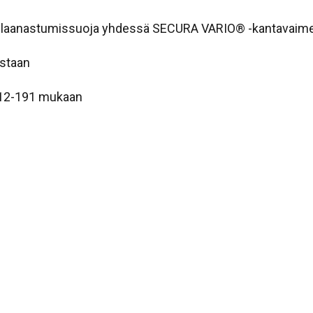
n naulaanastumissuoja yhdessä SECURA VARIO® -kantavai
astaan
112-191 mukaan