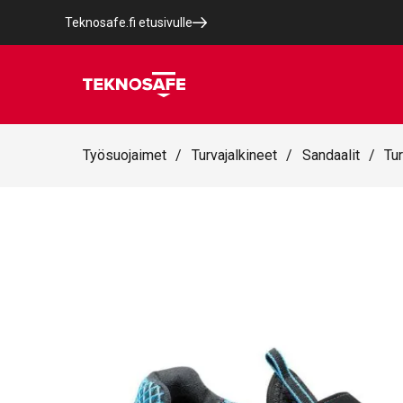
Teknosafe.fi etusivulle
Työsuojaimet
/
Turvajalkineet
/
Sandaalit
/
Tu