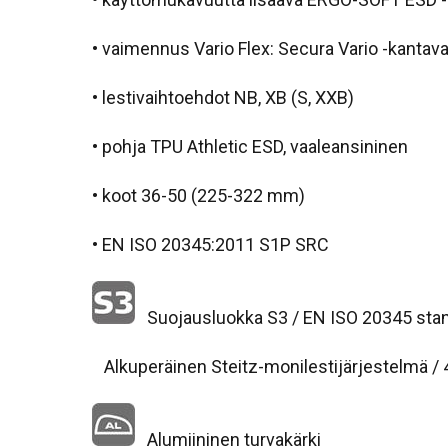
• vaimennus Vario Flex: Secura Vario -kanta
• lestivaihtoehdot NB, XB (S, XXB)
• pohja TPU Athletic ESD, vaaleansininen
• koot 36-50 (225-322 mm)
• EN ISO 20345:2011 S1P SRC
Suojausluokka S3 / EN ISO 20345 sta
Alkuperäinen Steitz-monilestijärjestelmä / 4 
Alumiininen turvakärki