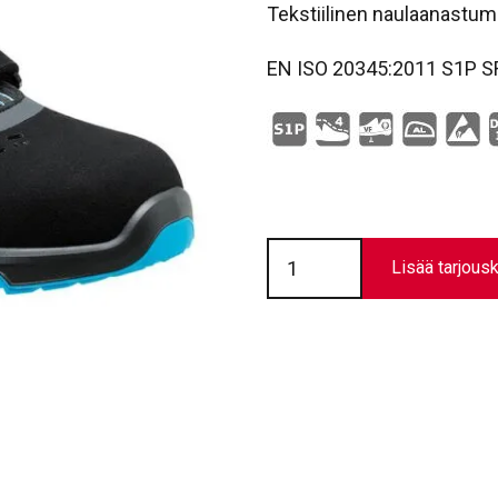
Tekstiilinen naulaanastum
EN ISO 20345:2011 S1P 
Turvajalkine
VD
Lisää tarjousk
PRO
1000
VF
määrä