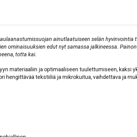
 naulaanastumissuojan ainutlaatuiseen selän hyvinvointia
n ominaisuuksien edut nyt samassa jalkineessa. Paino
neena, totta kai.
ettyyn materiaaliin ja optimaaliseen tuulettumiseen, kaksi 
ri hengittävää tekstiiliä ja mikrokuitua, vaihdettava ja 
pohjallinen