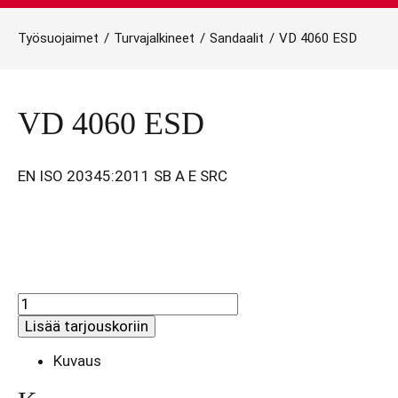
Työsuojaimet
/
Turvajalkineet
/
Sandaalit
/
VD 4060 ESD
VD 4060 ESD
EN ISO 20345:2011 SB A E SRC
VD
4060
Lisää tarjouskoriin
ESD
määrä
Kuvaus