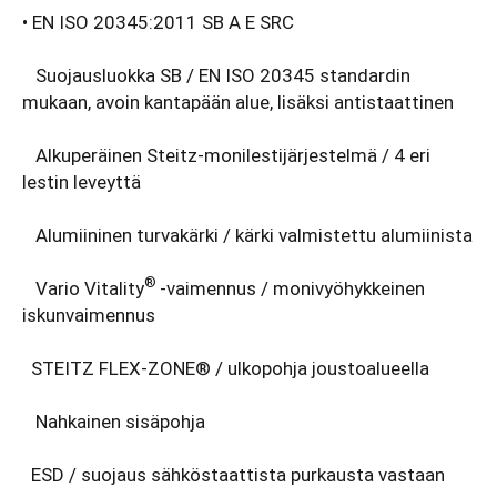
• EN ISO 20345:2011 SB A E SRC
Suojausluokka SB / EN ISO 20345 standardin
mukaan, avoin kantapään alue, lisäksi antistaattinen
Alkuperäinen Steitz-monilestijärjestelmä / 4 eri
lestin leveyttä
Alumiininen turvakärki / kärki valmistettu alumiinista
®
Vario Vitality
-vaimennus / monivyöhykkeinen
iskunvaimennus
STEITZ FLEX-ZONE® / ulkopohja joustoalueella
Nahkainen sisäpohja
ESD / suojaus sähköstaattista purkausta vastaan