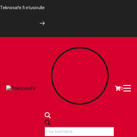
Teknosafe.fi etusivulle
0
Products
search