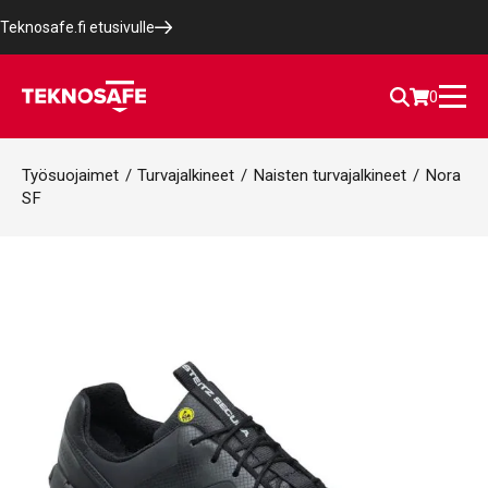
Teknosafe.fi etusivulle
0
Työsuojaimet
/
Turvajalkineet
/
Naisten turvajalkineet
/
Nora
SF