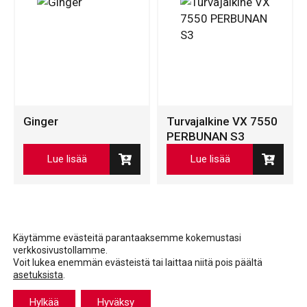
Ginger
Turvajalkine VX 7550
PERBUNAN S3
Lue lisää
Lue lisää
Käytämme evästeitä parantaaksemme kokemustasi
verkkosivustollamme.
Voit lukea enemmän evästeistä tai laittaa niitä pois päältä
asetuksista
.
Facebook
LinkedIn
LinkedIn
Hylkää
Hyväksy