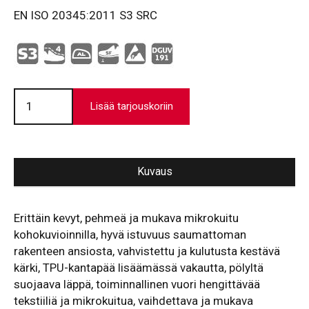
EN ISO 20345:2011 S3 SRC
Nora
SF
Lisää tarjouskoriin
määrä
Kuvaus
Erittäin kevyt, pehmeä ja mukava mikrokuitu
kohokuvioinnilla, hyvä istuvuus saumattoman
rakenteen ansiosta, vahvistettu ja kulutusta kestävä
kärki, TPU-kantapää lisäämässä vakautta, pölyltä
suojaava läppä, toiminnallinen vuori hengittävää
tekstiiliä ja mikrokuitua, vaihdettava ja mukava