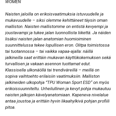
WOMEN
Naisten jaloilla on erikoisvaatimuksia istuvuudelle ja
mukavuudelle – siksi olemme kehittäneet täysin oman
malliston. Naisten mallistomme on entistä kevyempi ja
joustavampi ja tukee jalan luonnollista liikettä. Ja näiden
lisäksi naisten jalan anatomian huomioiminen
suunnittelussa tekee lopullisen eron. Olitpa toimistossa
tai tuotannossa – tai vaikka vapaa-ajalla: näillä
jalkineilla saat erittäin mukavan käyttökokemuksen sekä
turvallisen ja vakaan asennon tuottamat edut.
Klassisella ulkonäöllä tai trendiväreillä – meillä on
sopiva vaihtoehto erilaisiin vaatimuksiin. Malliston
jalkineiden ulkopohja ”TPU Woman Sport ESD“ on myös
erikoissuunniteltu. Urheilullinen ja kevyt pohja mukautuu
naisten jalkojen kävelyanatomiaan. Kapeneva nivelalue
antaa joustoa ja erittäin hyvin likaahylkivä pohjan profiili
pitoa.