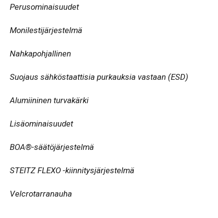
Perusominaisuudet
Monilestijärjestelmä
Nahkapohjallinen
Suojaus sähköstaattisia purkauksia vastaan (ESD)
Alumiininen turvakärki
Lisäominaisuud
et
BOA®-säätöjärjestelmä
STEITZ FLEXO -kiinnitysjärjestelmä
Velcrotarranauha