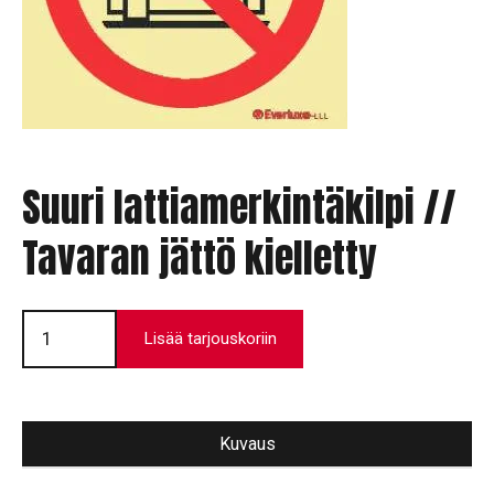
Suuri lattiamerkintäkilpi //
Tavaran jättö kielletty
Suuri
lattiamerkintäkilpi
Lisää tarjouskoriin
//
Tavaran
jättö
kielletty
määrä
Kuvaus