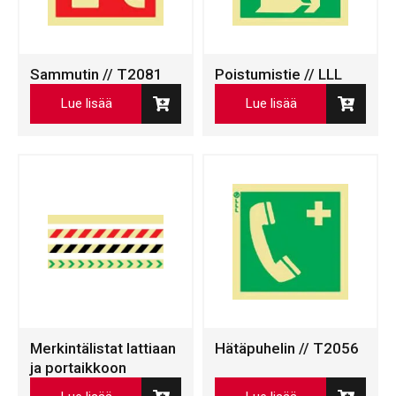
Sammutin // T2081
Poistumistie // LLL
Lue lisää
Lue lisää
Merkintälistat lattiaan
Hätäpuhelin // T2056
ja portaikkoon