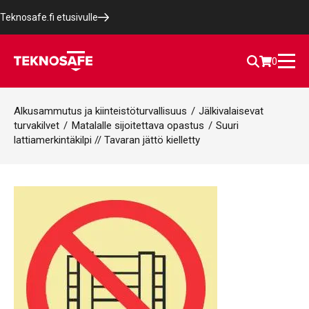
Teknosafe.fi etusivulle
0
Alkusammutus ja kiinteistöturvallisuus
/
Jälkivalaisevat
turvakilvet
/
Matalalle sijoitettava opastus
/
Suuri
lattiamerkintäkilpi // Tavaran jättö kielletty