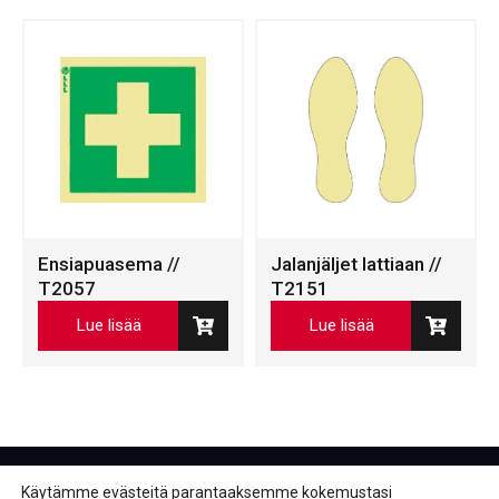
Ensiapuasema //
Jalanjäljet lattiaan //
T2057
T2151
Lue lisää
Lue lisää
Käytämme evästeitä parantaaksemme kokemustasi