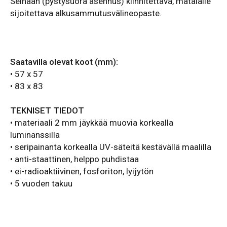
Seinään (pystysuora asennus) kiinnitettävä, matalalle
sijoitettava alkusammutusvälineopaste.
Saatavilla olevat koot (mm):
• 57 x 57
• 83 x 83
TEKNISET TIEDOT
• materiaali 2 mm jäykkää muovia korkealla
luminanssilla
• seripainanta korkealla UV-säteitä kestävällä maalilla
• anti-staattinen, helppo puhdistaa
• ei-radioaktiivinen, fosforiton, lyijytön
• 5 vuoden takuu