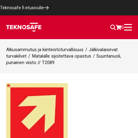
Teknosafe.fi etusivulle
0
Alkusammutus ja kiinteistöturvallisuus
/
Jälkivalaisevat
turvakilvet
/
Matalalle sijoitettava opastus
/
Suuntanuoli,
punainen viisto // T2089