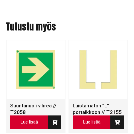
Tutustu myös
Suuntanuoli vihreä //
Luistamaton ”L”
T2058
portaikkoon // T2155
Lue lisää
Lue lisää