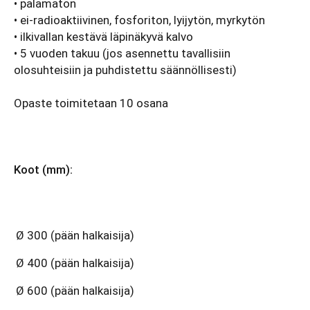
• palamaton
• ei-radioaktiivinen, fosforiton, lyijytön, myrkytön
• ilkivallan kestävä läpinäkyvä kalvo
• 5 vuoden takuu (jos asennettu tavallisiin
olosuhteisiin ja puhdistettu säännöllisesti)
Opaste toimitetaan 10 osana
Koot (mm):
Ø 300 (pään halkaisija)
Ø 400 (pään halkaisija)
Ø 600 (pään halkaisija)