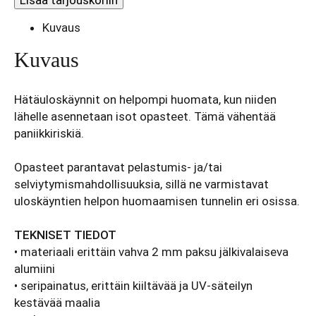
//
AL
Kuvaus
määrä
Kuvaus
Hätäuloskäynnit on helpompi huomata, kun niiden
lähelle asennetaan isot opasteet. Tämä vähentää
paniikkiriskiä.
Opasteet parantavat pelastumis- ja/tai
selviytymismahdollisuuksia, sillä ne varmistavat
uloskäyntien helpon huomaamisen tunnelin eri osissa.
TEKNISET TIEDOT
• materiaali erittäin vahva 2 mm paksu jälkivalaiseva
alumiini
• seripainatus, erittäin kiiltävää ja UV-säteilyn
kestävää maalia