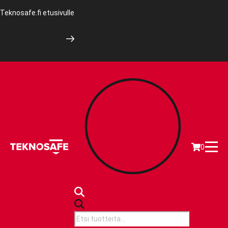
Teknosafe.fi etusivulle
0
Products
search