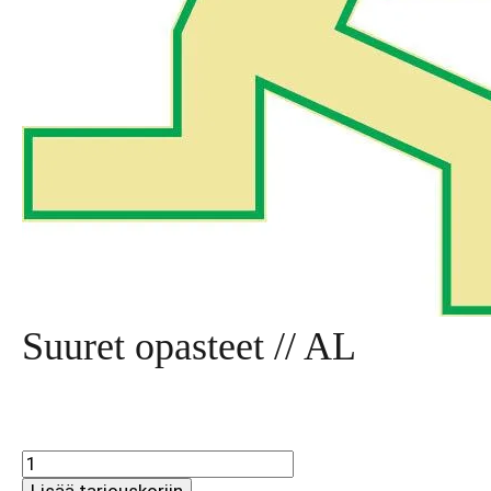
Suuret opasteet // AL
Suuret
opasteet
Lisää tarjouskoriin