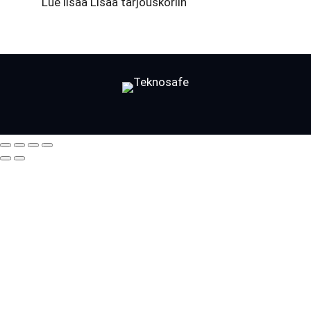
Lue lisää
Lisää tarjouskoriin
Facebook
LinkedIn
LinkedIn